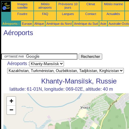
Images
Météo
Prévisions 10
Climat
Météo marine
satellite
aéroports
jours
Foudre
FAQ
Langues
Contact
Actualités
Aéroports :
Europe
Afrique
Amérique du Nord
Amérique du Sud
Asie
Australie-Océ
Aéroports
Aéroports :
Khanty-Mansiïsk, Russie
latitude: 61-01N, longitude: 069-02E, altitude: 40 m
+
−