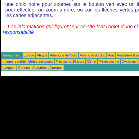
une croix noire pour zoomer, sur le bouton vert avec un ti
pour effectuer un zoom arrière, ou sur les flèches vertes p
les cartes adjacentes.
Les informations qui figurent sur ce site font l'objet d'une
cl
responsabilité
Aéroports :
Europe
Afrique
Amérique du Nord
Amérique du Sud
Asie
Australie-Océ
Images satellite
Météo aéroports
Prévisions 10 jours
Climat
Météo marine
Cyclones
Langues
Contact
Actualités
A propos