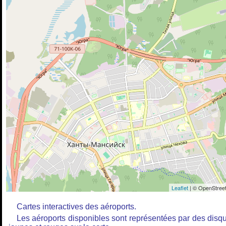
Leaflet
| © OpenStreet
Cartes interactives des aéroports.
Les aéroports disponibles sont représentées par des disq