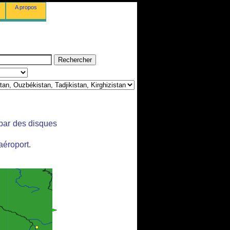
A propos
 par des disques
aéroport.