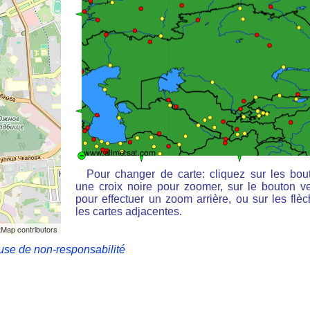
Pour changer de carte: cliquez sur les bou
une croix noire pour zoomer, sur le bouton ve
pour effectuer un zoom arrière, ou sur les flè
les cartes adjacentes.
Map contributors
use de non-responsabilité