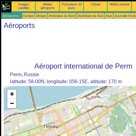
Images
Météo
Prévisions 10
Climat
Météo marine
satellite
aéroports
jours
Aéroports :
Europe
Afrique
Amérique du Nord
Amérique du Sud
Asie
Australie-Océ
Aéroports
Aéroport international de Perm
Perm, Russie
latitude: 58-00N, longitude: 056-15E, altitude: 170 m
+
−