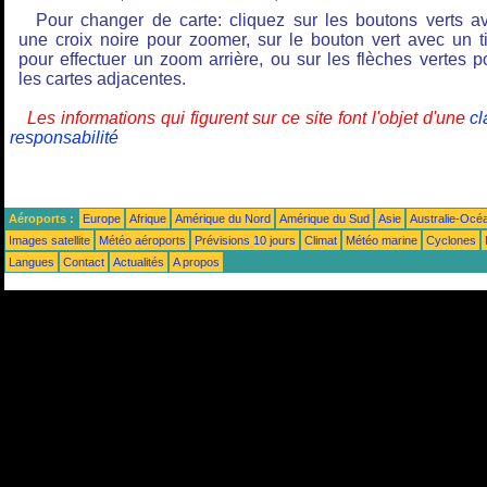
Pour changer de carte: cliquez sur les boutons verts a
une croix noire pour zoomer, sur le bouton vert avec un ti
pour effectuer un zoom arrière, ou sur les flèches vertes p
les cartes adjacentes.
Les informations qui figurent sur ce site font l'objet d'une
cl
responsabilité
Aéroports :
Europe
Afrique
Amérique du Nord
Amérique du Sud
Asie
Australie-Océ
Images satellite
Météo aéroports
Prévisions 10 jours
Climat
Météo marine
Cyclones
Langues
Contact
Actualités
A propos