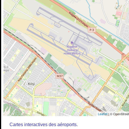
Leaflet
| © OpenStreet
Cartes interactives des aéroports.