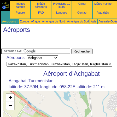
Images
Météo
Prévisions 10
Climat
Météo marine
satellite
aéroports
jours
Foudre
FAQ
Langues
Contact
Actualités
Aéroports :
Europe
Afrique
Amérique du Nord
Amérique du Sud
Asie
Australie-Océ
Aéroports
Aéroports :
Aéroport d'Achgabat
Achgabat, Turkménistan
latitude: 37-59N, longitude: 058-22E, altitude: 211 m
+
−