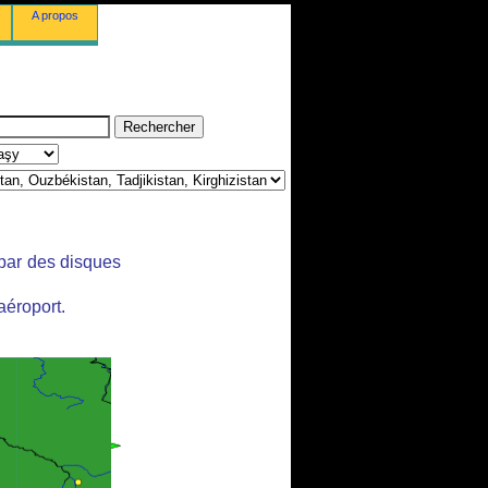
A propos
 par des disques
aéroport.