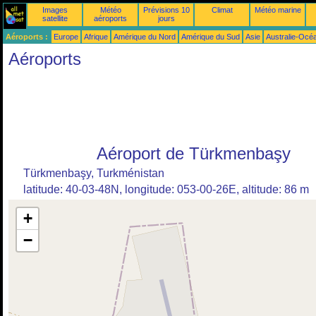
Images
Météo
Prévisions 10
Climat
Météo marine
satellite
aéroports
jours
Aéroports :
Europe
Afrique
Amérique du Nord
Amérique du Sud
Asie
Australie-Océ
Aéroports
Aéroport de Türkmenbaşy
Türkmenbaşy, Turkménistan
latitude: 40-03-48N, longitude: 053-00-26E, altitude: 86 m
+
−