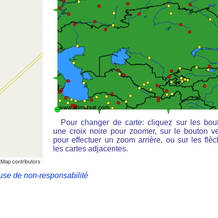
Pour changer de carte: cliquez sur les bou
une croix noire pour zoomer, sur le bouton ve
pour effectuer un zoom arrière, ou sur les flè
les cartes adjacentes.
Map contributors
use de non-responsabilité