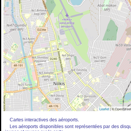
Leaflet
| © OpenStreet
Cartes interactives des aéroports.
Les aéroports disponibles sont représentées par des disq