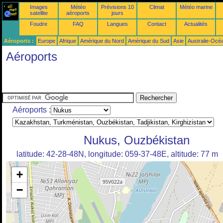
Images
Météo
Prévisions 10
Climat
Météo marine
satellite
aéroports
jours
Foudre
FAQ
Langues
Contact
Actualités
Aéroports :
Europe
Afrique
Amérique du Nord
Amérique du Sud
Asie
Australie-Océ
Aéroports
Aéroports :
Nukus, Ouzbékistan
latitude: 42-28-48N, longitude: 059-37-48E, altitude: 77 m
+
−