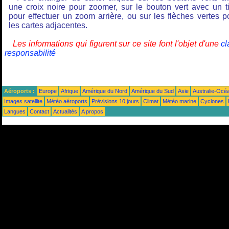
une croix noire pour zoomer, sur le bouton vert avec un ti
pour effectuer un zoom arrière, ou sur les flèches vertes p
les cartes adjacentes.
Les informations qui figurent sur ce site font l'objet d'une
cl
responsabilité
Aéroports :
Europe
Afrique
Amérique du Nord
Amérique du Sud
Asie
Australie-Océ
Images satellite
Météo aéroports
Prévisions 10 jours
Climat
Météo marine
Cyclones
Langues
Contact
Actualités
A propos