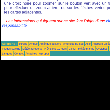
une croix noire pour zoomer, sur le bouton vert avec un ti
pour effectuer un zoom arrière, ou sur les flèches vertes p
les cartes adjacentes.
Les informations qui figurent sur ce site font l'objet d'une
cl
responsabilité
Aéroports :
Europe
Afrique
Amérique du Nord
Amérique du Sud
Asie
Australie-Océ
Images satellite
Météo aéroports
Prévisions 10 jours
Climat
Météo marine
Cyclones
Langues
Contact
Actualités
A propos