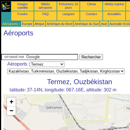
Images
Météo
Prévisions 10
Climat
Météo marine
satellite
aéroports
jours
Foudre
FAQ
Langues
Contact
Actualités
Aéroports :
Europe
Afrique
Amérique du Nord
Amérique du Sud
Asie
Australie-Océ
Aéroports
Aéroports :
Termez, Ouzbékistan
latitude: 37-14N, longitude: 067-16E, altitude: 302 m
+
−