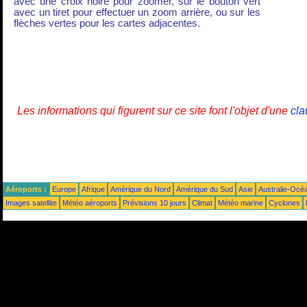
avec une croix noire pour zoomer, sur le bouton vert
avec un tiret pour effectuer un zoom arrière, ou sur les
flèches vertes pour les cartes adjacentes.
Les informations qui figurent sur ce site font l'objet d'une
cla
Aéroports :
Europe
Afrique
Amérique du Nord
Amérique du Sud
Asie
Australie-Océ
Images satellite
Météo aéroports
Prévisions 10 jours
Climat
Météo marine
Cyclones