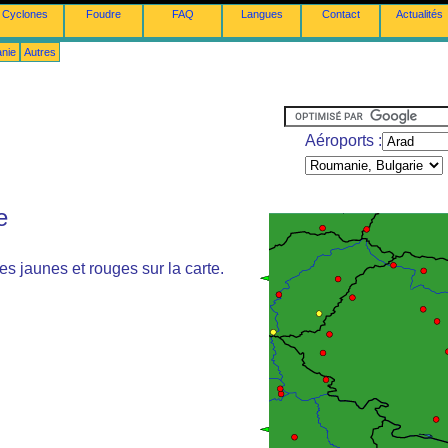
Cyclones
Foudre
FAQ
Langues
Contact
Actualités
anie
Autres
Aéroports :
e
s jaunes et rouges sur la carte.