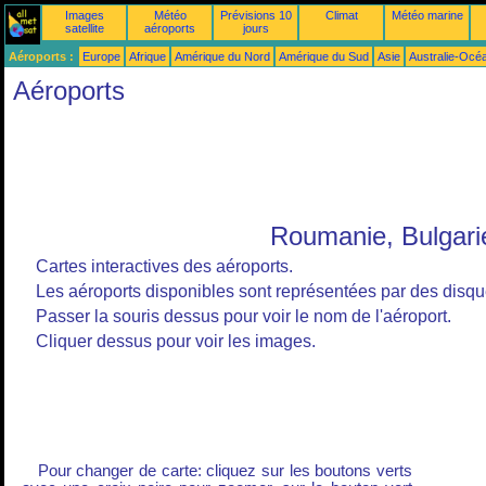
Images
Météo
Prévisions 10
Climat
Météo marine
satellite
aéroports
jours
Aéroports :
Europe
Afrique
Amérique du Nord
Amérique du Sud
Asie
Australie-Océ
Aéroports
Roumanie, Bulgari
Cartes interactives des aéroports.
Les aéroports disponibles sont représentées par des disque
Passer la souris dessus pour voir le nom de l'aéroport.
Cliquer dessus pour voir les images.
Pour changer de carte: cliquez sur les boutons verts