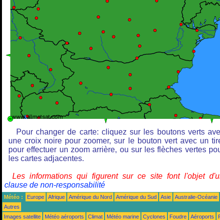
Pour changer de carte: cliquez sur les boutons verts av
une croix noire pour zoomer, sur le bouton vert avec un tir
pour effectuer un zoom arrière, ou sur les flèches vertes po
les cartes adjacentes.
Les informations qui figurent sur ce site font l'objet d'
clause de non-responsabilité
Météo :
Europe
Afrique
Amérique du Nord
Amérique du Sud
Asie
Australie-Océanie
Autres
Images satellite
Météo aéroports
Climat
Météo marine
Cyclones
Foudre
Aéroports