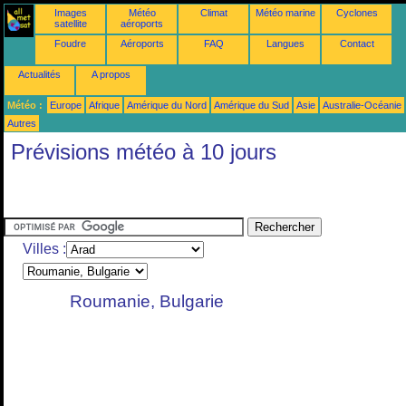
Images
Météo
Climat
Météo marine
Cyclones
satellite
aéroports
Foudre
Aéroports
FAQ
Langues
Contact
Actualités
A propos
Météo :
Europe
Afrique
Amérique du Nord
Amérique du Sud
Asie
Australie-Océanie
Autres
Prévisions météo à 10 jours
Villes :
Roumanie, Bulgarie