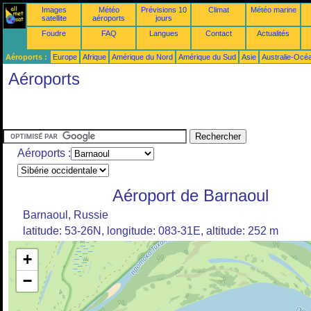
Images
Météo
Prévisions 10
Climat
Météo marine
satellite
aéroports
jours
Foudre
FAQ
Langues
Contact
Actualités
Aéroports :
Europe
Afrique
Amérique du Nord
Amérique du Sud
Asie
Australie-Océ
Aéroports
Aéroports :
Aéroport de Barnaoul
Barnaoul, Russie
latitude: 53-26N, longitude: 083-31E, altitude: 252 m
+
−