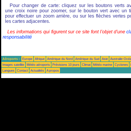
Pour changer de carte: cliquez sur les boutons verts a
une croix noire pour zoomer, sur le bouton vert avec un ti
pour effectuer un zoom arrière, ou sur les flèches vertes p
les cartes adjacentes.
Les informations qui figurent sur ce site font l'objet d'une
cl
responsabilité
Aéroports :
Europe
Afrique
Amérique du Nord
Amérique du Sud
Asie
Australie-Océ
Images satellite
Météo aéroports
Prévisions 10 jours
Climat
Météo marine
Cyclones
Langues
Contact
Actualités
A propos