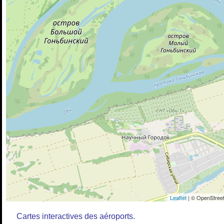
Leaflet
| © OpenStreet
Cartes interactives des aéroports.