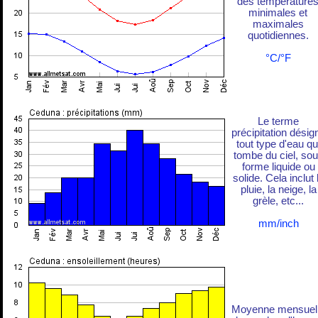
des température
minimales et
maximales
quotidiennes.
°C/°F
Le terme
précipitation désig
tout type d'eau qu
tombe du ciel, so
forme liquide ou
solide. Cela inclut 
pluie, la neige, la
grèle, etc...
mm/inch
Moyenne mensuel