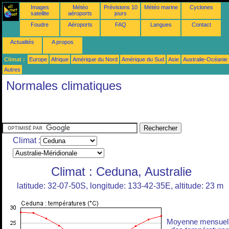
Images
Météo
Prévisions 10
Météo marine
Cyclones
satellite
aéroports
jours
Foudre
Aéroports
FAQ
Langues
Contact
Actualités
A propos
Climat :
Europe
Afrique
Amérique du Nord
Amérique du Sud
Asie
Australie-Océanie
Autres
Normales climatiques
Climat :
Climat : Ceduna, Australie
latitude: 32-07-50S, longitude: 133-42-35E, altitude: 23 m
Moyenne mensuel