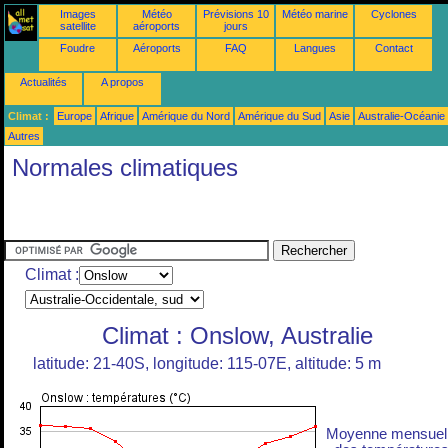
Images
Météo
Prévisions 10
Météo marine
Cyclones
satellite
aéroports
jours
Foudre
Aéroports
FAQ
Langues
Contact
Actualités
A propos
Climat :
Europe
Afrique
Amérique du Nord
Amérique du Sud
Asie
Australie-Océanie
Autres
Normales climatiques
Climat :
Climat : Onslow, Australie
latitude: 21-40S, longitude: 115-07E, altitude: 5 m
Moyenne mensuel