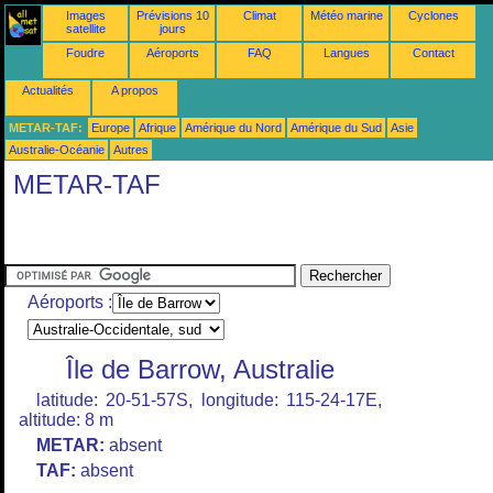
Images
Prévisions 10
Climat
Météo marine
Cyclones
satellite
jours
Foudre
Aéroports
FAQ
Langues
Contact
Actualités
A propos
METAR-TAF:
Europe
Afrique
Amérique du Nord
Amérique du Sud
Asie
Australie-Océanie
Autres
METAR-TAF
Aéroports :
Île de Barrow, Australie
latitude: 20-51-57S, longitude: 115-24-17E,
altitude: 8 m
METAR:
absent
TAF:
absent