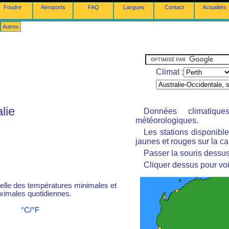
Foudre
Aéroports
FAQ
Langues
Contact
Actualités
Autres
Climat :
lie
Données climatiq
météorologiques.
Les stations disponibl
jaunes et rouges sur la ca
Passer la souris dessus 
Cliquer dessus pour voi
le des températures minimales et
imales quotidiennes.
°C/°F