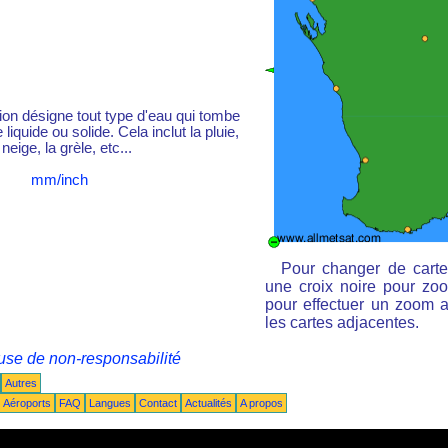
tion désigne tout type d'eau qui tombe
liquide ou solide. Cela inclut la pluie,
 neige, la grèle, etc...
mm/inch
Pour changer de carte
une croix noire pour zoo
pour effectuer un zoom ar
les cartes adjacentes.
use de non-responsabilité
Autres
Aéroports
FAQ
Langues
Contact
Actualités
A propos