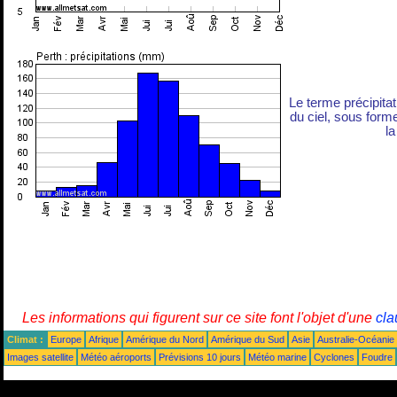
Le terme précipita
du ciel, sous forme 
la
Les informations qui figurent sur ce site font l'objet d'une
cla
Climat :
Europe
Afrique
Amérique du Nord
Amérique du Sud
Asie
Australie-Océanie
Images satellite
Météo aéroports
Prévisions 10 jours
Météo marine
Cyclones
Foudre