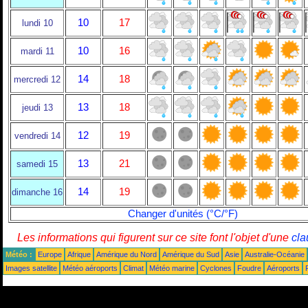
10
17
lundi 10
10
16
mardi 11
14
18
mercredi 12
13
18
jeudi 13
12
19
vendredi 14
13
21
samedi 15
14
19
dimanche 16
Changer d'unités (°C/°F)
Les informations qui figurent sur ce site font l'objet d'une
cla
Météo :
Europe
Afrique
Amérique du Nord
Amérique du Sud
Asie
Australie-Océanie
Images satellite
Météo aéroports
Climat
Météo marine
Cyclones
Foudre
Aéroports