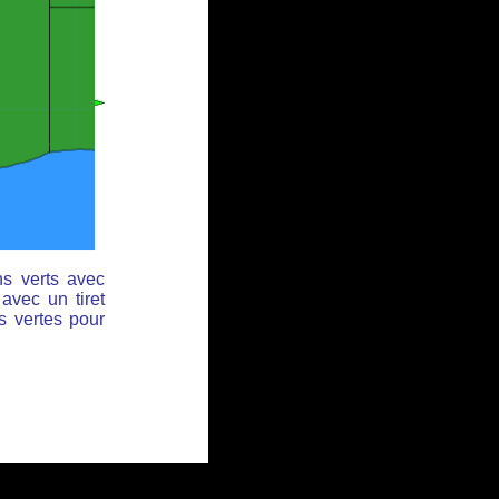
ns verts avec
avec un tiret
s vertes pour