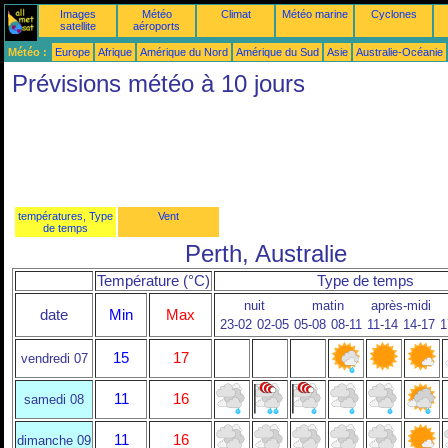
Images
Météo
Climat
Météo marine
Cyclones
satellite
aéroports
Météo :
Europe
Afrique
Amérique du Nord
Amérique du Sud
Asie
Australie-Océanie
Prévisions météo à 10 jours
températures, Type
Vent
de temps
Perth, Australie
Température (°C)
Type de temps
nuit
matin
après-midi
date
Min
Max
23-02
02-05
05-08
08-11
11-14
14-17
1
15
17
vendredi 07
11
16
samedi 08
11
16
dimanche 09