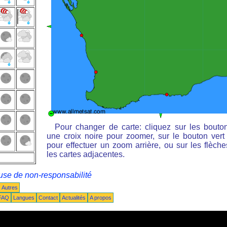
Pour changer de carte: cliquez sur les bouto
une croix noire pour zoomer, sur le bouton vert 
pour effectuer un zoom arrière, ou sur les flèche
les cartes adjacentes.
use de non-responsabilité
Autres
FAQ
Langues
Contact
Actualités
A propos