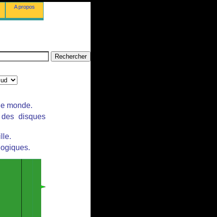
A propos
 le monde.
r des disques
lle.
logiques.