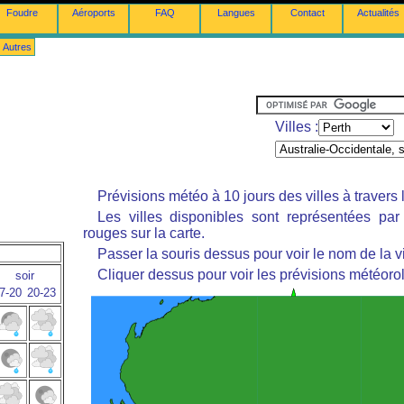
Foudre
Aéroports
FAQ
Langues
Contact
Actualités
Autres
Villes :
Prévisions météo à 10 jours des villes à travers
Les villes disponibles sont représentées pa
rouges sur la carte.
Passer la souris dessus pour voir le nom de la vi
Cliquer dessus pour voir les prévisions météoro
soir
7-20
20-23