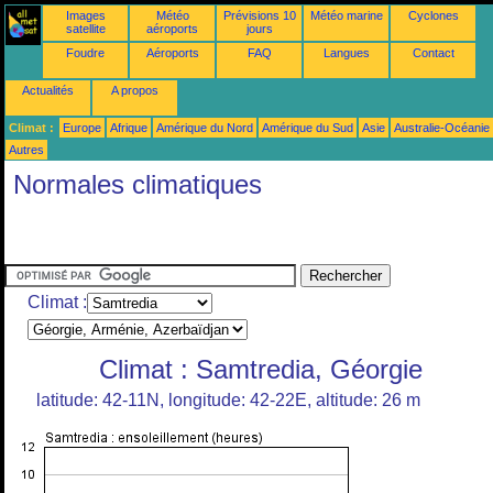
Images
Météo
Prévisions 10
Météo marine
Cyclones
satellite
aéroports
jours
Foudre
Aéroports
FAQ
Langues
Contact
Actualités
A propos
Climat :
Europe
Afrique
Amérique du Nord
Amérique du Sud
Asie
Australie-Océanie
Autres
Normales climatiques
Climat :
Climat : Samtredia, Géorgie
latitude: 42-11N, longitude: 42-22E, altitude: 26 m