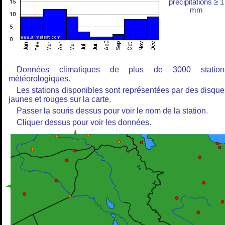
précipitations ≥ 1
mm
Données climatiques de plus de 3000 station
météorologiques.
Les stations disponibles sont représentées par des disque
jaunes et rouges sur la carte.
Passer la souris dessus pour voir le nom de la station.
Cliquer dessus pour voir les données.