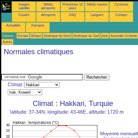
Images
Météo
Prévisions 10
Météo marine
Cyclones
satellite
aéroports
jours
Foudre
Aéroports
FAQ
Langues
Contact
Actualités
A propos
Climat :
Europe
Afrique
Amérique du Nord
Amérique du Sud
Asie
Australie-Océanie
Autres
Normales climatiques
Climat :
Climat : Hakkari, Turquie
latitude: 37-34N, longitude: 43-46E, altitude: 1720 m
Moyenne mensuel