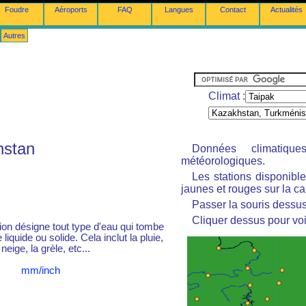
Foudre
Aéroports
FAQ
Langues
Contact
Actualités
Autres
Climat :
hstan
Données climatiq
météorologiques.
Les stations disponibl
jaunes et rouges sur la ca
Passer la souris dessus 
Cliquer dessus pour voi
tion désigne tout type d'eau qui tombe
liquide ou solide. Cela inclut la pluie,
 neige, la grèle, etc...
mm/inch