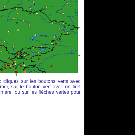
: cliquez sur les boutons verts avec
mer, sur le bouton vert avec un tiret
rière, ou sur les flèches vertes pour