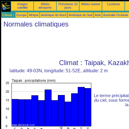
Images
Météo
Prévisions 10
Météo marine
Cyclones
satellite
aéroports
jours
Climat :
Europe
Afrique
Amérique du Nord
Amérique du Sud
Asie
Australie-Océanie
Normales climatiques
Climat : Taipak, Kazak
latitude: 49-03N, longitude: 51-52E, altitude: 2 m
Le terme précipita
du ciel, sous forme 
la