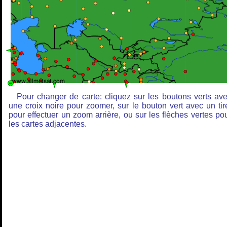
Pour changer de carte: cliquez sur les boutons verts av
une croix noire pour zoomer, sur le bouton vert avec un tir
pour effectuer un zoom arrière, ou sur les flèches vertes po
les cartes adjacentes.