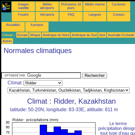
Images
Météo
Prévisions 10
Météo marine
Cyclones
satellite
aéroports
jours
Foudre
Aéroports
FAQ
Langues
Contact
Actualités
A propos
Climat :
Europe
Afrique
Amérique du Nord
Amérique du Sud
Asie
Australie-Océanie
Autres
Normales climatiques
Climat :
Climat : Ridder, Kazakhstan
latitude: 50-20N, longitude: 83-33E, altitude: 811 m
Le terme
précipitation désig
tout type d'eau qu