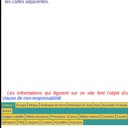
les cartes adjacentes.
Les informations qui figurent sur ce site font l'objet d'
clause de non-responsabilité
Climat :
Europe
Afrique
Amérique du Nord
Amérique du Sud
Asie
Australie-Océanie
Autres
Images satellite
Météo aéroports
Prévisions 10 jours
Météo marine
Cyclones
Foudre
Aéroports
FAQ
Langues
Contact
Actualités
A propos