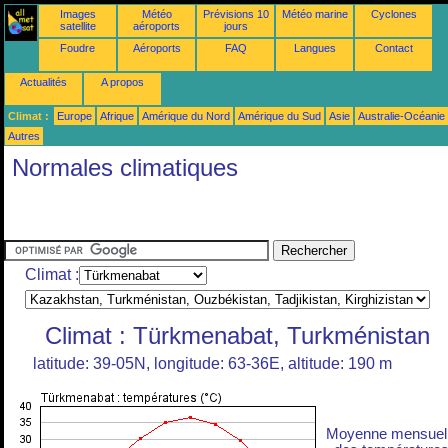
Images
Météo
Prévisions 10
Météo marine
Cyclones
satellite
aéroports
jours
Foudre
Aéroports
FAQ
Langues
Contact
Actualités
A propos
Climat :
Europe
Afrique
Amérique du Nord
Amérique du Sud
Asie
Australie-Océanie
Autres
Normales climatiques
Climat :
Climat : Türkmenabat, Turkménistan
latitude: 39-05N, longitude: 63-36E, altitude: 190 m
Moyenne mensuel