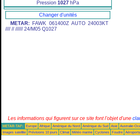
Pression
1027
hPa
Changer d'unités
METAR:
FAWK 061400Z AUTO 24003KT
//// // ////// 24/M05 Q1027
Les informations qui figurent sur ce site font l'objet d'une
cla
METAR-TAF:
Europe
Afrique
Amérique du Nord
Amérique du Sud
Asie
Australie-Oc
Images satellite
Prévisions 10 jours
Climat
Météo marine
Cyclones
Foudre
Aéroport