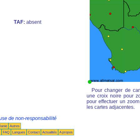
TAF:
absent
Pour changer de cart
une croix noire pour zo
pour effectuer un zoom 
les cartes adjacentes.
use de non-responsabilité
éanie
Autres
s
FAQ
Langues
Contact
Actualités
A propos