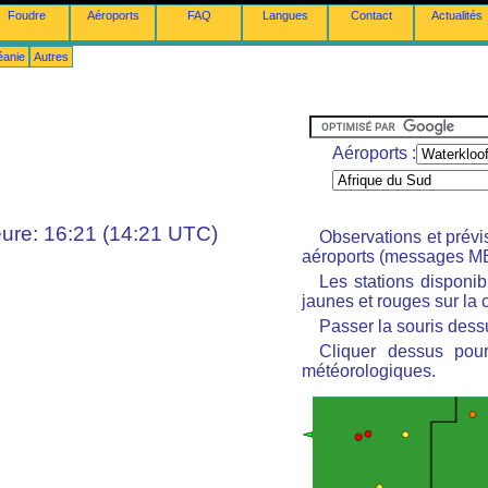
Foudre
Aéroports
FAQ
Langues
Contact
Actualités
éanie
Autres
Aéroports :
ure: 16:21 (14:21 UTC)
Observations et prév
aéroports (messages M
Les stations disponi
jaunes et rouges sur la c
Passer la souris dessu
Cliquer dessus pour
météorologiques.