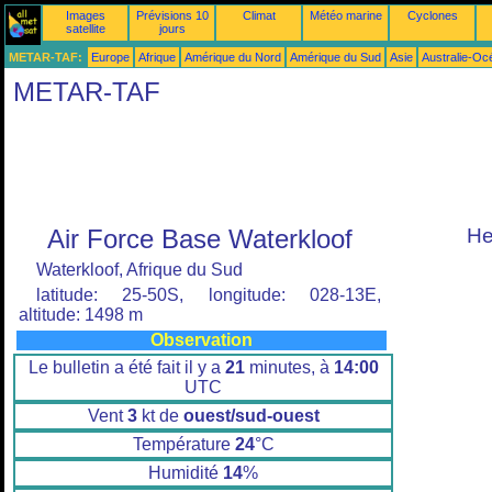
Images
Prévisions 10
Climat
Météo marine
Cyclones
satellite
jours
METAR-TAF:
Europe
Afrique
Amérique du Nord
Amérique du Sud
Asie
Australie-Oc
METAR-TAF
Air Force Base Waterkloof
He
Waterkloof, Afrique du Sud
latitude: 25-50S, longitude: 028-13E,
altitude: 1498 m
Observation
Le bulletin a été fait il y a
21
minutes, à
14:00
UTC
Vent
3
kt de
ouest/sud-ouest
Température
24
°C
Humidité
14
%