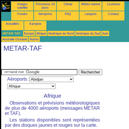
Images
Prévisions 10
Climat
Météo marine
Cyclones
satellite
jours
Foudre
Aéroports
FAQ
Langues
Contact
Actualités
A propos
METAR-TAF:
Europe
Afrique
Amérique du Nord
Amérique du Sud
Asie
Australie-Océanie
Autres
METAR-TAF
Aéroports :
Afrique
Observations et prévisions météorologiques
de plus de 4000 aéroports (messages METAR
et TAF).
Les stations disponibles sont représentées
par des disques jaunes et rouges sur la carte.