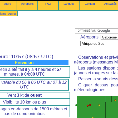
Foudre
Aéroports
FAQ
Langues
Contact
Actualités
éanie
Autres
Aéroports :
ure: 10:57 (08:57 UTC)
Observations et prév
aéroports (messages M
Prévision
Les stations disponi
etin a été fait il y a
4
heures et
57
jaunes et rouges sur la 
minutes, à
04:00
UTC
Passer la souris dess
n valable du 06 à 06 UTC au 07 à 12
Cliquer dessus pour
UTC
météorologiques.
Vent
3
kt de
ouest
Visibilité 10 km ou plus
uages en-dessous de 1500 mètres et
pas de cumulonimbus.