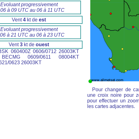
Evoluant progressivement
 06 à 09 UTC au 06 à 11 UTC
Vent
4
kt de
est
Evoluant progressivement
 06 à 21 UTC au 06 à 23 UTC
Vent
3
kt de
ouest
SK 060400Z 0606/0712 26003KT
BECMG 0609/0611 08004KT
21/0623 26003KT
Pour changer de car
une croix noire pour z
pour effectuer un zoom 
les cartes adjacentes.