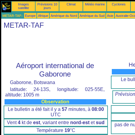
Images
Prévisions 10
Climat
Météo marine
Cyclones
satellite
jours
METAR-TAF:
Europe
Afrique
Amérique du Nord
Amérique du Sud
Asie
Australie-Oc
METAR-TAF
Aéroport international de
He
Gaborone
Le bull
Gaborone, Botswana
latitude: 24-13S, longitude: 025-55E,
Prévisio
altitude: 1005 m
Observation
Le bulletin a été fait il y a
57
minutes, à
08:00
UTC
Vent
4
kt de
est
, variant entre
nord-est
et
sud
pas de n
Température
19
°C