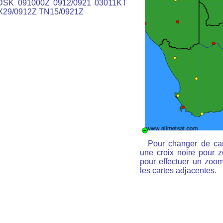
SK 091000Z 0912/0921 03011KT
29/0912Z TN15/0921Z
Pour changer de car
une croix noire pour z
pour effectuer un zoom 
les cartes adjacentes.