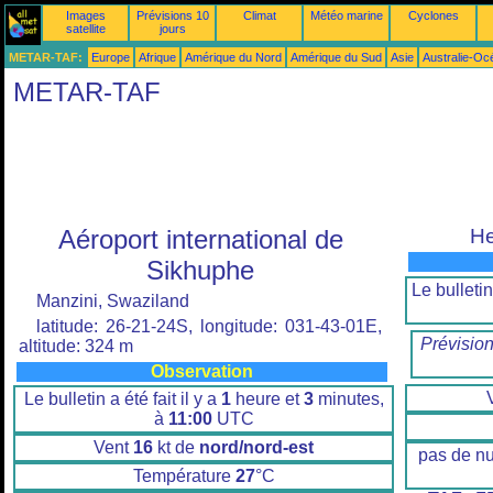
Images
Prévisions 10
Climat
Météo marine
Cyclones
satellite
jours
METAR-TAF:
Europe
Afrique
Amérique du Nord
Amérique du Sud
Asie
Australie-Oc
METAR-TAF
Aéroport international de
He
Sikhuphe
Le bulletin 
Manzini, Swaziland
latitude: 26-21-24S, longitude: 031-43-01E,
Prévisio
altitude: 324 m
Observation
Le bulletin a été fait il y a
1
heure et
3
minutes,
à
11:00
UTC
Vent
16
kt de
nord/nord-est
pas de n
Température
27
°C