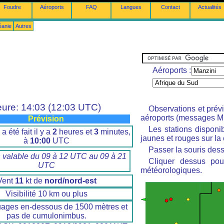
Foudre
Aéroports
FAQ
Langues
Contact
Actualités
éanie
Autres
Aéroports :
ure: 14:03 (12:03 UTC)
Observations et prév
aéroports (messages M
Prévision
Les stations disponi
a été fait il y a
2
heures et
3
minutes,
jaunes et rouges sur la 
à
10:00
UTC
Passer la souris dess
n valable du 09 à 12 UTC au 09 à 21
Cliquer dessus pour
UTC
météorologiques.
Vent
11
kt de
nord/nord-est
Visibilité 10 km ou plus
uages en-dessous de 1500 mètres et
pas de cumulonimbus.