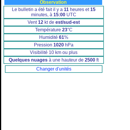
Observation
Le bulletin a été fait il y a
11
heures et
15
minutes, à
15:00
UTC
Vent
12
kt de
est/sud-est
Température
23
°C
Humidité
61
%
Pression
1020
hPa
Visibilité 10 km ou plus
Quelques nuages
à une hauteur de
2500
ft
Changer d'unités