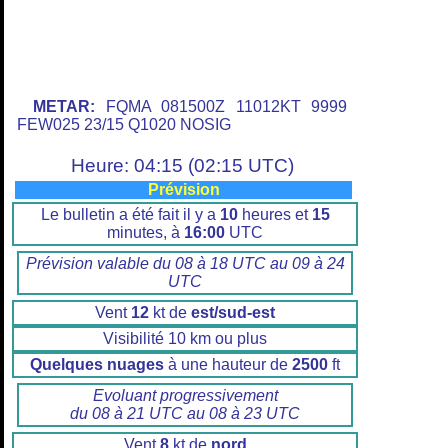
METAR:
FQMA 081500Z 11012KT 9999
FEW025 23/15 Q1020 NOSIG
Heure: 04:15 (02:15 UTC)
Prévision
Le bulletin a été fait il y a
10
heures et
15
minutes, à
16:00
UTC
Prévision valable du 08 à 18 UTC au 09 à 24
UTC
Vent
12
kt de
est/sud-est
Visibilité 10 km ou plus
Quelques nuages
à une hauteur de
2500
ft
Evoluant progressivement
du 08 à 21 UTC au 08 à 23 UTC
Vent
8
kt de
nord