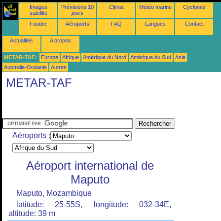
Images
Prévisions 10
Climat
Météo marine
Cyclones
satellite
jours
Foudre
Aéroports
FAQ
Langues
Contact
Actualités
A propos
METAR-TAF:
Europe
Afrique
Amérique du Nord
Amérique du Sud
Asie
Australie-Océanie
Autres
METAR-TAF
Aéroports :
Aéroport international de
Maputo
Maputo, Mozambique
latitude: 25-55S, longitude: 032-34E,
altitude: 39 m