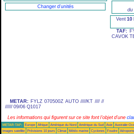
Changer d'unités
du
Vent
10
TAF:
FY
CAVOK TE
METAR:
FYLZ 070500Z AUTO /////KT //// //
////// 09/06 Q1017
Les informations qui figurent sur ce site font l'objet d'une
cla
METAR-TAF:
Europe
Afrique
Amérique du Nord
Amérique du Sud
Asie
Australie-Oc
Images satellite
Prévisions 10 jours
Climat
Météo marine
Cyclones
Foudre
Aéroport