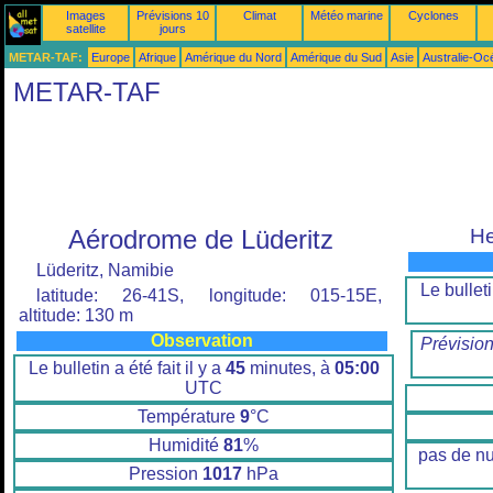
Images
Prévisions 10
Climat
Météo marine
Cyclones
satellite
jours
METAR-TAF:
Europe
Afrique
Amérique du Nord
Amérique du Sud
Asie
Australie-Oc
METAR-TAF
Aérodrome de Lüderitz
He
Lüderitz, Namibie
Le bulleti
latitude: 26-41S, longitude: 015-15E,
altitude: 130 m
Observation
Prévisio
Le bulletin a été fait il y a
45
minutes, à
05:00
UTC
Température
9
°C
Humidité
81
%
pas de n
Pression
1017
hPa