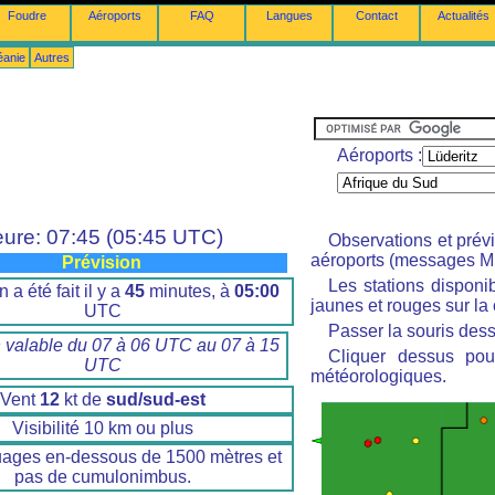
Foudre
Aéroports
FAQ
Langues
Contact
Actualités
éanie
Autres
Aéroports :
ure: 07:45 (05:45 UTC)
Observations et prév
aéroports (messages M
Prévision
Les stations disponi
n a été fait il y a
45
minutes, à
05:00
jaunes et rouges sur la 
UTC
Passer la souris dess
n valable du 07 à 06 UTC au 07 à 15
Cliquer dessus pour
UTC
météorologiques.
Vent
12
kt de
sud/sud-est
Visibilité 10 km ou plus
uages en-dessous de 1500 mètres et
pas de cumulonimbus.