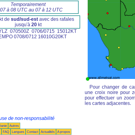
Temporairement
 07 à 08 UTC au 07 à 12 UTC
kt de
sud/sud-est
avec des rafales
jusqu'à
20
kt
LZ 070500Z 0706/0715 15012KT
MPO 0708/0712 16010G20KT
Pour changer de car
une croix noire pour z
pour effectuer un zoom 
les cartes adjacentes.
use de non-responsabilité
éanie
Autres
s
FAQ
Langues
Contact
Actualités
A propos