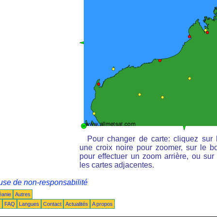
Pour changer de carte: cliquez sur 
une croix noire pour zoomer, sur le bo
pour effectuer un zoom arrière, ou sur 
les cartes adjacentes.
use de non-responsabilité
éanie
Autres
s
FAQ
Langues
Contact
Actualités
A propos