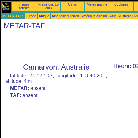
Images
Prévisions 10
Climat
Météo marine
Cyclones
satellite
jours
METAR-TAF:
Europe
Afrique
Amérique du Nord
Amérique du Sud
Asie
Australie-Oc
METAR-TAF
Carnarvon, Australie
Heure: 0
latitude: 24-52-50S, longitude: 113-40-20E,
altitude: 4 m
METAR:
absent
TAF:
absent