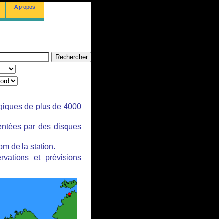
A propos
ogiques de plus de 4000
sentées par des disques
om de la station.
rvations et prévisions