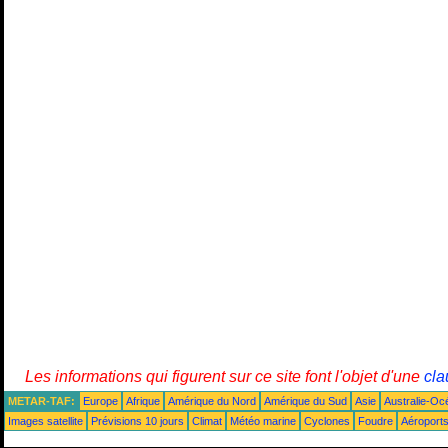
Les informations qui figurent sur ce site font l'objet d'une
cla
METAR-TAF:
Europe
Afrique
Amérique du Nord
Amérique du Sud
Asie
Australie-Oc
Images satellite
Prévisions 10 jours
Climat
Météo marine
Cyclones
Foudre
Aéroport