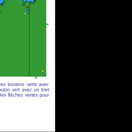
les boutons verts avec
uton vert avec un tiret
les flèches vertes pour