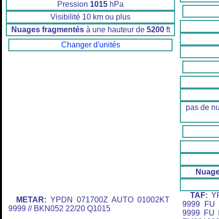
Pression
1015
hPa
Visibilité 10 km ou plus
Nuages fragmentés
à une hauteur de
5200
ft
Changer d'unités
pas de n
Nuage
TAF:
YP
METAR:
YPDN 071700Z AUTO 01002KT
9999 FU
9999 // BKN052 22/20 Q1015
9999 FU