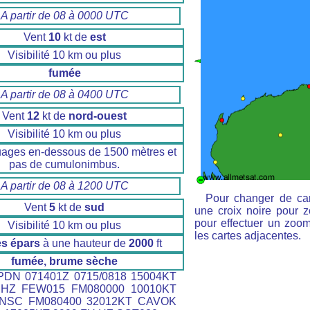
A partir de 08 à 0000 UTC
Vent
10
kt de
est
Visibilité 10 km ou plus
fumée
A partir de 08 à 0400 UTC
Vent
12
kt de
nord-ouest
Visibilité 10 km ou plus
uages en-dessous de 1500 mètres et
pas de cumulonimbus.
A partir de 08 à 1200 UTC
Pour changer de car
Vent
5
kt de
sud
une croix noire pour z
pour effectuer un zoom 
Visibilité 10 km ou plus
les cartes adjacentes.
s épars
à une hauteur de
2000
ft
fumée, brume sèche
DN 071401Z 0715/0818 15004KT
 HZ FEW015 FM080000 10010KT
 NSC FM080400 32012KT CAVOK