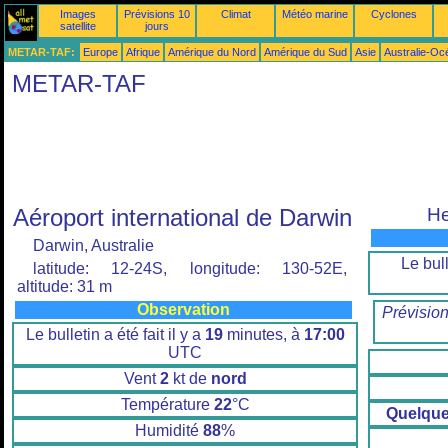
Images
Prévisions 10
Climat
Météo marine
Cyclones
satellite
jours
METAR-TAF:
Europe
Afrique
Amérique du Nord
Amérique du Sud
Asie
Australie-Oc
METAR-TAF
Aéroport international de Darwin
He
Darwin, Australie
Le bull
latitude: 12-24S, longitude: 130-52E,
altitude: 31 m
Observation
Prévisio
Le bulletin a été fait il y a
19
minutes, à
17:00
UTC
Vent
2
kt de
nord
Température
22
°C
Quelqu
Humidité
88
%