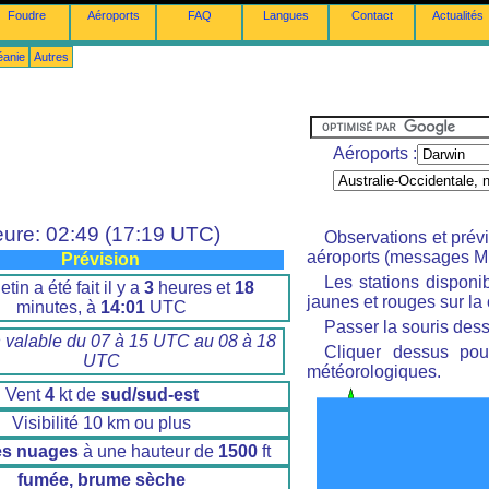
Foudre
Aéroports
FAQ
Langues
Contact
Actualités
éanie
Autres
Aéroports :
ure: 02:49 (17:19 UTC)
Observations et prév
aéroports (messages M
Prévision
Les stations disponi
etin a été fait il y a
3
heures et
18
jaunes et rouges sur la 
minutes, à
14:01
UTC
Passer la souris dess
n valable du 07 à 15 UTC au 08 à 18
Cliquer dessus pour
UTC
météorologiques.
Vent
4
kt de
sud/sud-est
Visibilité 10 km ou plus
es nuages
à une hauteur de
1500
ft
fumée, brume sèche