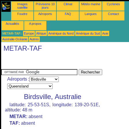
Images
Prévisions 10
Climat
Météo marine
Cyclones
satellite
jours
Foudre
Aéroports
FAQ
Langues
Contact
Actualités
A propos
METAR-TAF:
Europe
Afrique
Amérique du Nord
Amérique du Sud
Asie
Australie-Océanie
Autres
METAR-TAF
Aéroports :
Birdsville, Australie
latitude: 25-53-51S, longitude: 139-20-51E,
altitude: 48 m
METAR:
absent
TAF:
absent