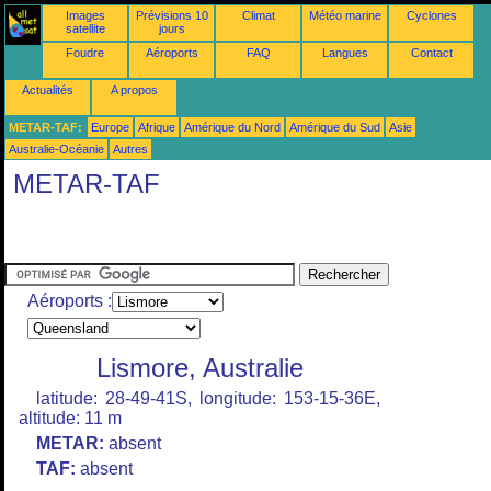
Images
Prévisions 10
Climat
Météo marine
Cyclones
satellite
jours
Foudre
Aéroports
FAQ
Langues
Contact
Actualités
A propos
METAR-TAF:
Europe
Afrique
Amérique du Nord
Amérique du Sud
Asie
Australie-Océanie
Autres
METAR-TAF
Aéroports :
Lismore, Australie
latitude: 28-49-41S, longitude: 153-15-36E,
altitude: 11 m
METAR:
absent
TAF:
absent