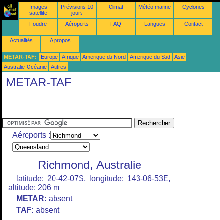
Images
Prévisions 10
Climat
Météo marine
Cyclones
satellite
jours
Foudre
Aéroports
FAQ
Langues
Contact
Actualités
A propos
METAR-TAF:
Europe
Afrique
Amérique du Nord
Amérique du Sud
Asie
Australie-Océanie
Autres
METAR-TAF
Aéroports :
Richmond, Australie
latitude: 20-42-07S, longitude: 143-06-53E,
altitude: 206 m
METAR:
absent
TAF:
absent