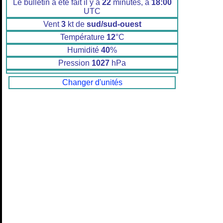
Le bulletin a été fait il y a
22
minutes, à
18:00
UTC
Vent
3
kt de
sud/sud-ouest
Température
12
°C
Humidité
40
%
Pression
1027
hPa
Changer d'unités