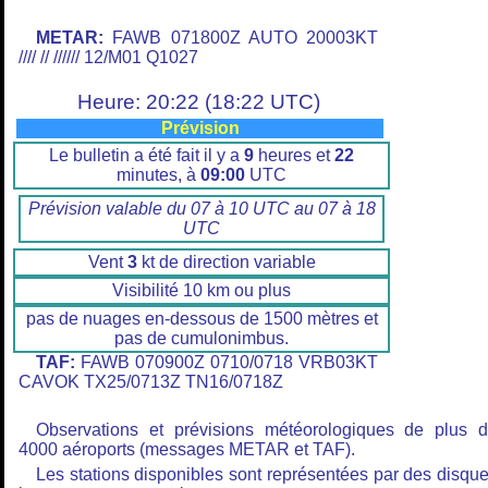
METAR:
FAWB 071800Z AUTO 20003KT
//// // ////// 12/M01 Q1027
Heure: 20:22 (18:22 UTC)
Prévision
Le bulletin a été fait il y a
9
heures et
22
minutes, à
09:00
UTC
Prévision valable du 07 à 10 UTC au 07 à 18
UTC
Vent
3
kt de direction variable
Visibilité 10 km ou plus
pas de nuages en-dessous de 1500 mètres et
pas de cumulonimbus.
TAF:
FAWB 070900Z 0710/0718 VRB03KT
CAVOK TX25/0713Z TN16/0718Z
Observations et prévisions météorologiques de plus 
4000 aéroports (messages METAR et TAF).
Les stations disponibles sont représentées par des disqu