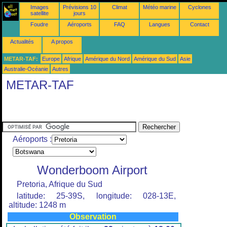
Images
Prévisions 10
Climat
Météo marine
Cyclones
satellite
jours
Foudre
Aéroports
FAQ
Langues
Contact
Actualités
A propos
METAR-TAF:
Europe
Afrique
Amérique du Nord
Amérique du Sud
Asie
Australie-Océanie
Autres
METAR-TAF
Aéroports :
Wonderboom Airport
Pretoria, Afrique du Sud
latitude: 25-39S, longitude: 028-13E,
altitude: 1248 m
Observation