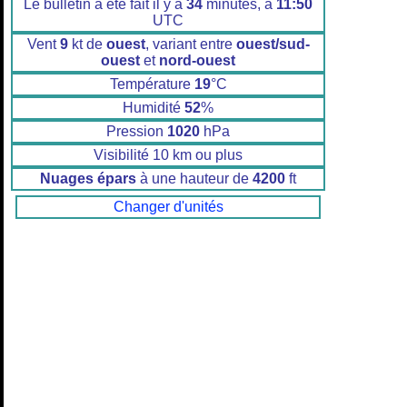
Le bulletin a été fait il y a
34
minutes, à
11:50
UTC
Vent
9
kt de
ouest
, variant entre
ouest/sud-
ouest
et
nord-ouest
Température
19
°C
Humidité
52
%
Pression
1020
hPa
Visibilité 10 km ou plus
Nuages épars
à une hauteur de
4200
ft
Changer d'unités