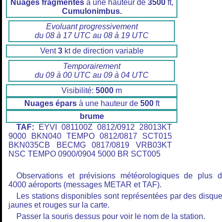
Nuages fragmentés
à une hauteur de
3500
ft,
Cumulonimbus.
Evoluant progressivement
du 08 à 17 UTC au 08 à 19 UTC
Vent
3
kt de direction variable
Temporairement
du 09 à 00 UTC au 09 à 04 UTC
Visibilité:
5000
m
Nuages épars
à une hauteur de
500
ft
brume
TAF:
EYVI 081100Z 0812/0912 28013KT
9000 BKN040 TEMPO 0812/0817 SCT015
BKN035CB BECMG 0817/0819 VRB03KT
NSC TEMPO 0900/0904 5000 BR SCT005
Observations et prévisions météorologiques de plus 
4000 aéroports (messages METAR et TAF).
Les stations disponibles sont représentées par des disqu
jaunes et rouges sur la carte.
Passer la souris dessus pour voir le nom de la station.