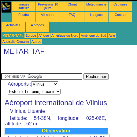
Images
Prévisions 10
Climat
Météo marine
Cyclones
satellite
jours
Foudre
Aéroports
FAQ
Langues
Contact
Actualités
A propos
METAR-TAF:
Europe
Afrique
Amérique du Nord
Amérique du Sud
Asie
Australie-Océanie
Autres
METAR-TAF
Aéroports :
Aéroport international de Vilnius
Vilnius, Lituanie
latitude: 54-38N, longitude: 025-06E,
altitude: 162 m
Observation