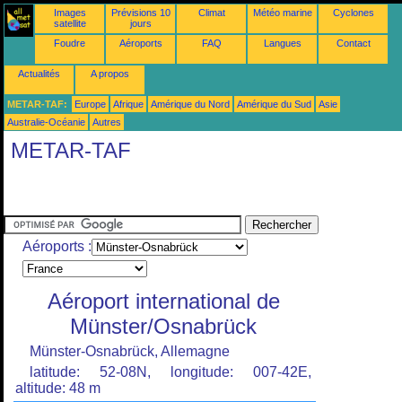
Images
Prévisions 10
Climat
Météo marine
Cyclones
satellite
jours
Foudre
Aéroports
FAQ
Langues
Contact
Actualités
A propos
METAR-TAF:
Europe
Afrique
Amérique du Nord
Amérique du Sud
Asie
Australie-Océanie
Autres
METAR-TAF
Aéroports :
Aéroport international de
Münster/Osnabrück
Münster-Osnabrück, Allemagne
latitude: 52-08N, longitude: 007-42E,
altitude: 48 m