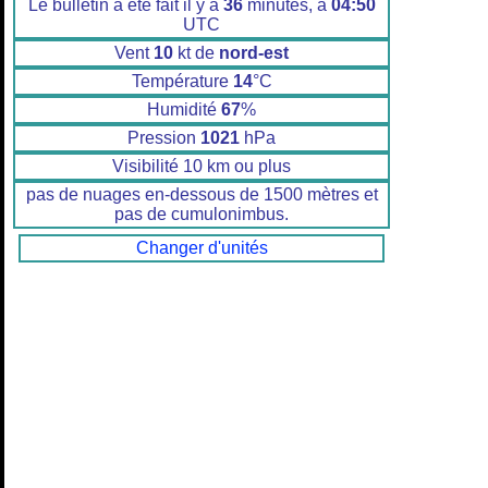
Le bulletin a été fait il y a
36
minutes, à
04:50
UTC
Vent
10
kt de
nord-est
Température
14
°C
Humidité
67
%
Pression
1021
hPa
Visibilité 10 km ou plus
pas de nuages en-dessous de 1500 mètres et
pas de cumulonimbus.
Changer d'unités