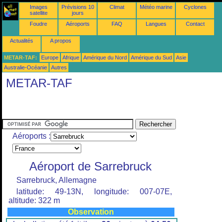
Images
Prévisions 10
Climat
Météo marine
Cyclones
satellite
jours
Foudre
Aéroports
FAQ
Langues
Contact
Actualités
A propos
METAR-TAF:
Europe
Afrique
Amérique du Nord
Amérique du Sud
Asie
Australie-Océanie
Autres
METAR-TAF
Aéroports :
Aéroport de Sarrebruck
Sarrebruck, Allemagne
latitude: 49-13N, longitude: 007-07E,
altitude: 322 m
Observation