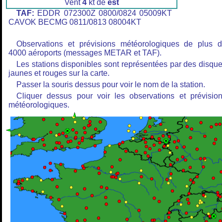
Vent
4
kt de
est
TAF:
EDDR 072300Z 0800/0824 05009KT
CAVOK BECMG 0811/0813 08004KT
Observations et prévisions météorologiques de plus 
4000 aéroports (messages METAR et TAF).
Les stations disponibles sont représentées par des disqu
jaunes et rouges sur la carte.
Passer la souris dessus pour voir le nom de la station.
Cliquer dessus pour voir les observations et prévisio
météorologiques.