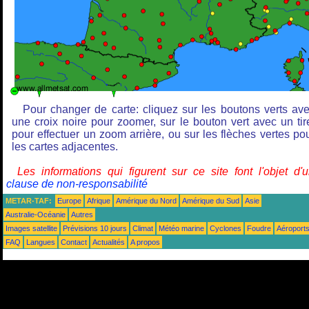
Pour changer de carte: cliquez sur les boutons verts av
une croix noire pour zoomer, sur le bouton vert avec un tir
pour effectuer un zoom arrière, ou sur les flèches vertes po
les cartes adjacentes.
Les informations qui figurent sur ce site font l'objet d'
clause de non-responsabilité
METAR-TAF:
Europe
Afrique
Amérique du Nord
Amérique du Sud
Asie
Australie-Océanie
Autres
Images satellite
Prévisions 10 jours
Climat
Météo marine
Cyclones
Foudre
Aéroport
FAQ
Langues
Contact
Actualités
A propos