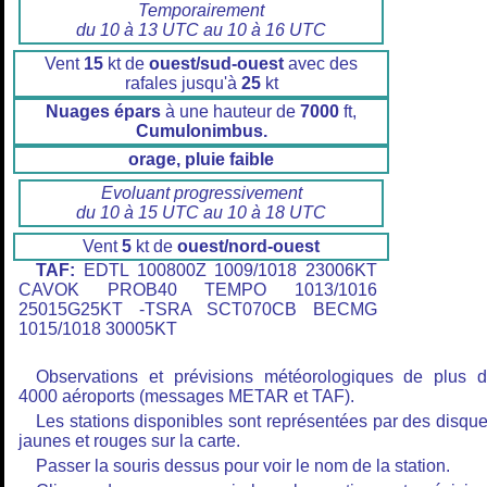
Temporairement
du 10 à 13 UTC au 10 à 16 UTC
Vent
15
kt de
ouest/sud-ouest
avec des
rafales jusqu'à
25
kt
Nuages épars
à une hauteur de
7000
ft,
Cumulonimbus.
orage, pluie faible
Evoluant progressivement
du 10 à 15 UTC au 10 à 18 UTC
Vent
5
kt de
ouest/nord-ouest
TAF:
EDTL 100800Z 1009/1018 23006KT
CAVOK PROB40 TEMPO 1013/1016
25015G25KT -TSRA SCT070CB BECMG
1015/1018 30005KT
Observations et prévisions météorologiques de plus 
4000 aéroports (messages METAR et TAF).
Les stations disponibles sont représentées par des disqu
jaunes et rouges sur la carte.
Passer la souris dessus pour voir le nom de la station.