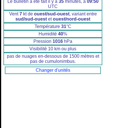
Le bulletin a été fait il y a
35
minutes, à
09:50
UTC
Vent
7
kt de
ouest/sud-ouest
, variant entre
sud/sud-ouest
et
ouest/nord-ouest
Température
31
°C
Humidité
40
%
Pression
1016
hPa
Visibilité 10 km ou plus
pas de nuages en-dessous de 1500 mètres et
pas de cumulonimbus.
Changer d'unités