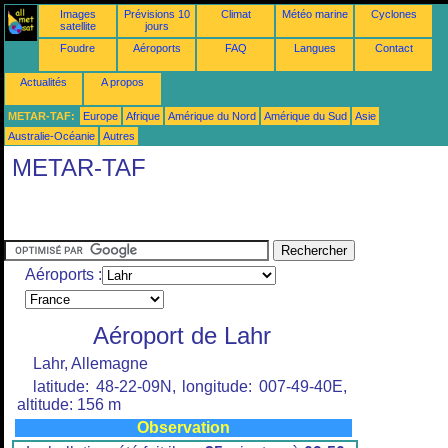
Images
Prévisions 10
Climat
Météo marine
Cyclones
satellite
jours
Foudre
Aéroports
FAQ
Langues
Contact
Actualités
A propos
METAR-TAF:
Europe
Afrique
Amérique du Nord
Amérique du Sud
Asie
Australie-Océanie
Autres
METAR-TAF
Aéroports :
Aéroport de Lahr
Lahr, Allemagne
latitude: 48-22-09N, longitude: 007-49-40E,
altitude: 156 m
Observation