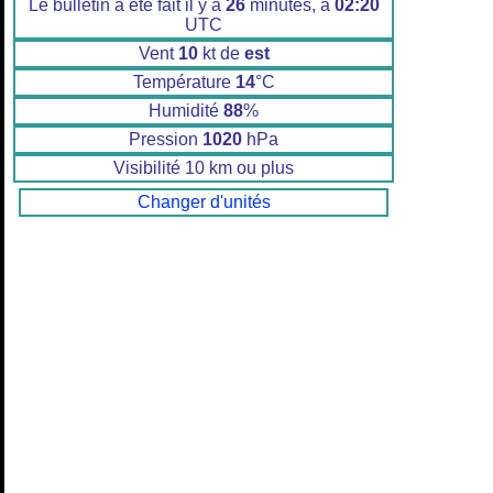
Le bulletin a été fait il y a
26
minutes, à
02:20
UTC
Vent
10
kt de
est
Température
14
°C
Humidité
88
%
Pression
1020
hPa
Visibilité 10 km ou plus
Changer d'unités