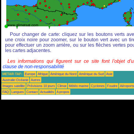
Pour changer de carte: cliquez sur les boutons verts av
une croix noire pour zoomer, sur le bouton vert avec un tir
pour effectuer un zoom arrière, ou sur les flèches vertes po
les cartes adjacentes.
Les informations qui figurent sur ce site font l'objet d'
clause de non-responsabilité
METAR-TAF:
Europe
Afrique
Amérique du Nord
Amérique du Sud
Asie
Australie-Océanie
Autres
Images satellite
Prévisions 10 jours
Climat
Météo marine
Cyclones
Foudre
Aéroport
FAQ
Langues
Contact
Actualités
A propos