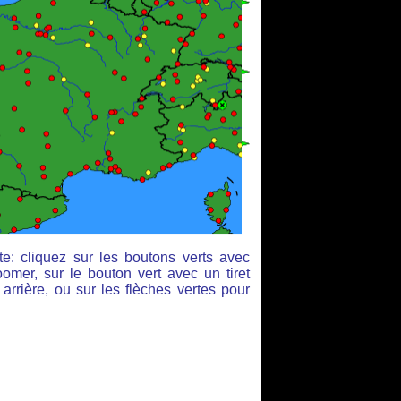
e: cliquez sur les boutons verts avec
omer, sur le bouton vert avec un tiret
arrière, ou sur les flèches vertes pour