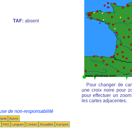
TAF:
absent
Pour changer de cart
une croix noire pour zo
pour effectuer un zoom 
les cartes adjacentes.
use de non-responsabilité
éanie
Autres
s
FAQ
Langues
Contact
Actualités
A propos