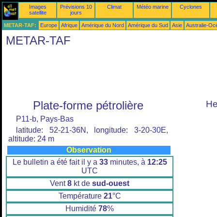
Images
Prévisions 10
Climat
Météo marine
Cyclones
satellite
jours
METAR-TAF:
Europe
Afrique
Amérique du Nord
Amérique du Sud
Asie
Australie-Oc
METAR-TAF
Plate-forme pétrolière
He
P11-b, Pays-Bas
latitude: 52-21-36N, longitude: 3-20-30E,
altitude: 24 m
Observation
Le bulletin a été fait il y a
33
minutes, à
12:25
UTC
Vent
8
kt de
sud-ouest
Température
21
°C
Humidité
78
%