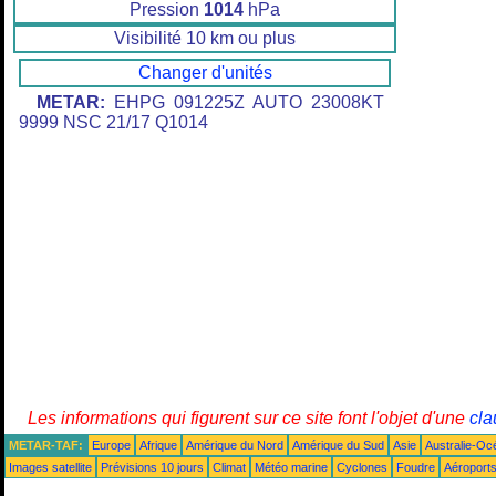
Pression
1014
hPa
Visibilité 10 km ou plus
Changer d'unités
METAR:
EHPG 091225Z AUTO 23008KT
9999 NSC 21/17 Q1014
Les informations qui figurent sur ce site font l'objet d'une
cla
METAR-TAF:
Europe
Afrique
Amérique du Nord
Amérique du Sud
Asie
Australie-Oc
Images satellite
Prévisions 10 jours
Climat
Météo marine
Cyclones
Foudre
Aéroport