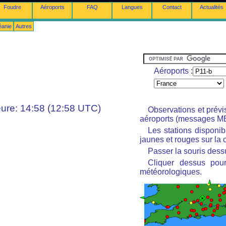
Foudre
Aéroports
FAQ
Langues
Contact
Actualités
éanie
Autres
Aéroports :
ure: 14:58 (12:58 UTC)
Observations et prév
aéroports (messages M
Les stations disponi
jaunes et rouges sur la c
Passer la souris dessu
Cliquer dessus pour
météorologiques.