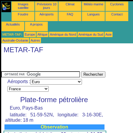
Images
Prévisions 10
Climat
Météo marine
Cyclones
satellite
jours
Foudre
Aéroports
FAQ
Langues
Contact
Actualités
A propos
METAR-TAF:
Europe
Afrique
Amérique du Nord
Amérique du Sud
Asie
Australie-Océanie
Autres
METAR-TAF
Aéroports :
Plate-forme pétrolière
Euro, Pays-Bas
latitude: 51-59-52N, longitude: 3-16-30E,
altitude: 18 m
Observation