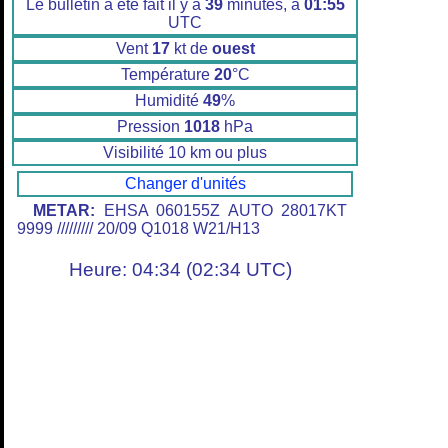
Le bulletin a été fait il y a
39
minutes, à
01:55
UTC
Vent
17
kt de
ouest
Température
20
°C
Humidité
49
%
Pression
1018
hPa
Visibilité 10 km ou plus
Changer d'unités
METAR:
EHSA 060155Z AUTO 28017KT
9999 ///////// 20/09 Q1018 W21/H13
Heure: 04:34 (02:34 UTC)