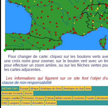
Pour changer de carte: cliquez sur les boutons verts av
une croix noire pour zoomer, sur le bouton vert avec un tir
pour effectuer un zoom arrière, ou sur les flèches vertes po
les cartes adjacentes.
Les informations qui figurent sur ce site font l'objet d'
clause de non-responsabilité
METAR-TAF:
Europe
Afrique
Amérique du Nord
Amérique du Sud
Asie
Australie-Océanie
Autres
Images satellite
Prévisions 10 jours
Climat
Météo marine
Cyclones
Foudre
Aéroport
FAQ
Langues
Contact
Actualités
A propos