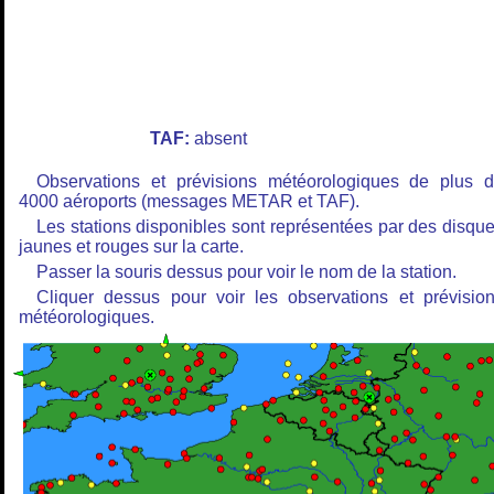
TAF:
absent
Observations et prévisions météorologiques de plus 
4000 aéroports (messages METAR et TAF).
Les stations disponibles sont représentées par des disqu
jaunes et rouges sur la carte.
Passer la souris dessus pour voir le nom de la station.
Cliquer dessus pour voir les observations et prévisio
météorologiques.