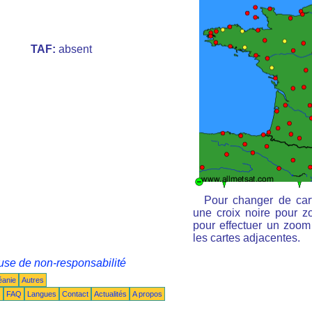
TAF:
absent
Pour changer de cart
une croix noire pour zo
pour effectuer un zoom 
les cartes adjacentes.
use de non-responsabilité
éanie
Autres
s
FAQ
Langues
Contact
Actualités
A propos