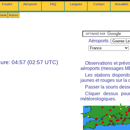
Foudre
Aéroports
FAQ
Langues
Contact
Actualités
éanie
Autres
Aéroports :
ure: 04:57 (02:57 UTC)
Observations et prév
aéroports (messages M
Les stations disponi
jaunes et rouges sur la c
Passer la souris dessu
Cliquer dessus pour
météorologiques.