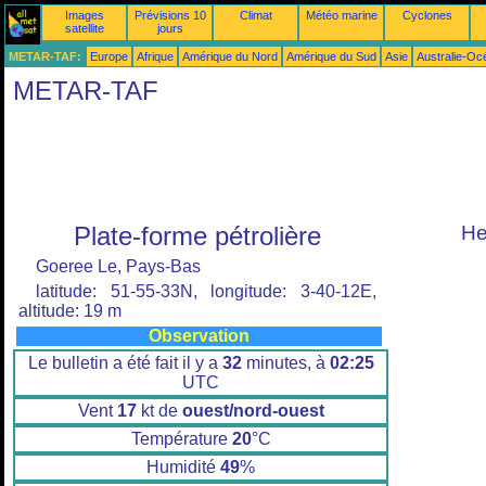
Images
Prévisions 10
Climat
Météo marine
Cyclones
satellite
jours
METAR-TAF:
Europe
Afrique
Amérique du Nord
Amérique du Sud
Asie
Australie-Oc
METAR-TAF
Plate-forme pétrolière
He
Goeree Le, Pays-Bas
latitude: 51-55-33N, longitude: 3-40-12E,
altitude: 19 m
Observation
Le bulletin a été fait il y a
32
minutes, à
02:25
UTC
Vent
17
kt de
ouest/nord-ouest
Température
20
°C
Humidité
49
%