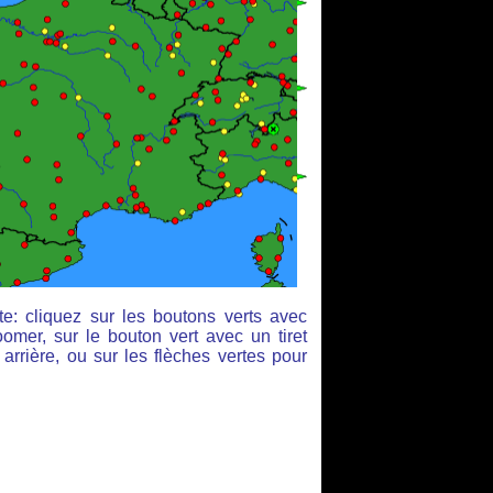
e: cliquez sur les boutons verts avec
omer, sur le bouton vert avec un tiret
arrière, ou sur les flèches vertes pour