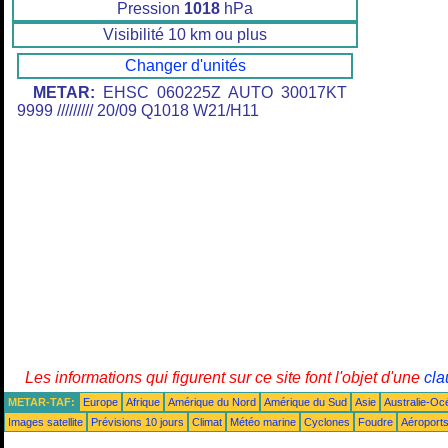
Pression
1018
hPa
Visibilité 10 km ou plus
Changer d'unités
METAR:
EHSC 060225Z AUTO 30017KT
9999 ///////// 20/09 Q1018 W21/H11
Les informations qui figurent sur ce site font l'objet d'une
cla
METAR-TAF:
Europe
Afrique
Amérique du Nord
Amérique du Sud
Asie
Australie-Oc
Images satellite
Prévisions 10 jours
Climat
Météo marine
Cyclones
Foudre
Aéroport