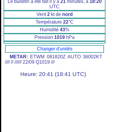
Le bulletin a été fait il y a
21
minutes, à
18:20
UTC
Vent
2
kt de
nord
Température
22
°C
Humidité
43
%
Pression
1019
hPa
Changer d'unités
METAR:
ETWM 081820Z AUTO 36002KT
//// // ////// 22/09 Q1019 ///
Heure: 20:41 (18:41 UTC)