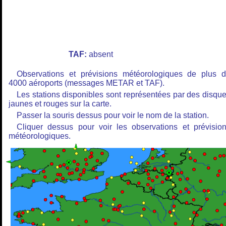
TAF:
absent
Observations et prévisions météorologiques de plus 
4000 aéroports (messages METAR et TAF).
Les stations disponibles sont représentées par des disqu
jaunes et rouges sur la carte.
Passer la souris dessus pour voir le nom de la station.
Cliquer dessus pour voir les observations et prévisio
météorologiques.