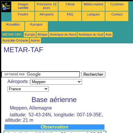
Images
Prévisions 10
Climat
Météo marine
Cyclones
satellite
jours
Foudre
Aéroports
FAQ
Langues
Contact
Actualités
A propos
METAR-TAF:
Europe
Afrique
Amérique du Nord
Amérique du Sud
Asie
Australie-Océanie
Autres
METAR-TAF
Aéroports :
Base aérienne
Meppen, Allemagne
latitude: 52-43-24N, longitude: 007-19-35E,
altitude: 21 m
Observation