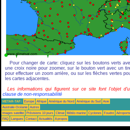
Pour changer de carte: cliquez sur les boutons verts av
une croix noire pour zoomer, sur le bouton vert avec un tir
pour effectuer un zoom arrière, ou sur les flèches vertes po
les cartes adjacentes.
Les informations qui figurent sur ce site font l'objet d'
clause de non-responsabilité
METAR-TAF:
Europe
Afrique
Amérique du Nord
Amérique du Sud
Asie
Australie-Océanie
Autres
Images satellite
Prévisions 10 jours
Climat
Météo marine
Cyclones
Foudre
Aéroport
FAQ
Langues
Contact
Actualités
A propos