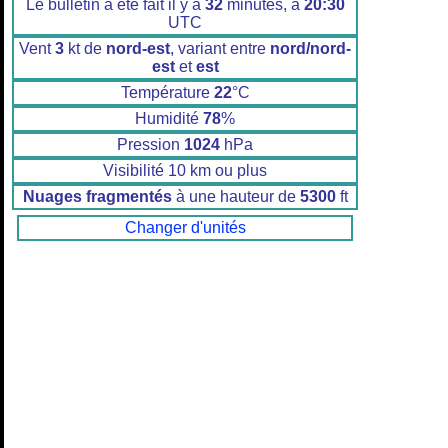
Le bulletin a été fait il y a
32
minutes, à
20:30
UTC
Vent
3
kt de
nord-est
, variant entre
nord/nord-
est
et
est
Température
22
°C
Humidité
78
%
Pression
1024
hPa
Visibilité 10 km ou plus
Nuages fragmentés
à une hauteur de
5300
ft
Changer d'unités