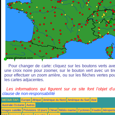
Pour changer de carte: cliquez sur les boutons verts av
une croix noire pour zoomer, sur le bouton vert avec un tir
pour effectuer un zoom arrière, ou sur les flèches vertes po
les cartes adjacentes.
Les informations qui figurent sur ce site font l'objet d'
clause de non-responsabilité
METAR-TAF:
Europe
Afrique
Amérique du Nord
Amérique du Sud
Asie
Australie-Océanie
Autres
Images satellite
Prévisions 10 jours
Climat
Météo marine
Cyclones
Foudre
Aéroport