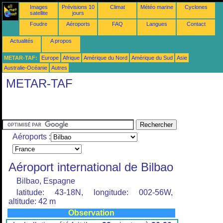
Images
Prévisions 10
Climat
Météo marine
Cyclones
satellite
jours
Foudre
Aéroports
FAQ
Langues
Contact
Actualités
A propos
METAR-TAF:
Europe
Afrique
Amérique du Nord
Amérique du Sud
Asie
Australie-Océanie
Autres
METAR-TAF
Aéroports :
Aéroport international de Bilbao
Bilbao, Espagne
latitude: 43-18N, longitude: 002-56W,
altitude: 42 m
Observation