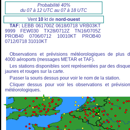
Probabilité 40%
du 07 à 12 UTC au 07 à 18 UTC
Vent
10
kt de
nord-ouest
TAF:
LEBB 061700Z 0618/0718 VRB03KT
9999 FEW030 TX28/0712Z TN16/0705Z
PROB40 0706/0712 10010KT PROB40
0712/0718 31010KT
Observations et prévisions météorologiques de plus 
4000 aéroports (messages METAR et TAF).
Les stations disponibles sont représentées par des disqu
jaunes et rouges sur la carte.
Passer la souris dessus pour voir le nom de la station.
Cliquer dessus pour voir les observations et prévisio
météorologiques.