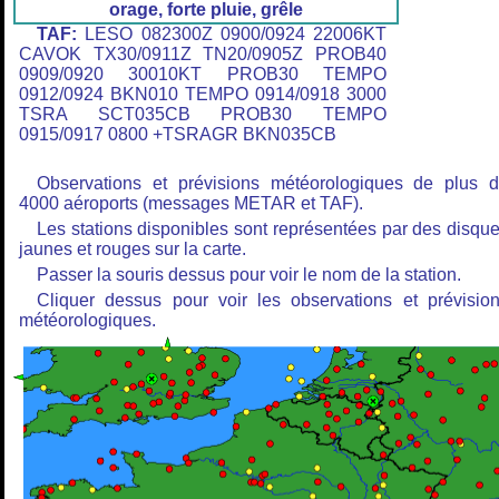
orage, forte pluie, grêle
TAF:
LESO 082300Z 0900/0924 22006KT
CAVOK TX30/0911Z TN20/0905Z PROB40
0909/0920 30010KT PROB30 TEMPO
0912/0924 BKN010 TEMPO 0914/0918 3000
TSRA SCT035CB PROB30 TEMPO
0915/0917 0800 +TSRAGR BKN035CB
Observations et prévisions météorologiques de plus 
4000 aéroports (messages METAR et TAF).
Les stations disponibles sont représentées par des disqu
jaunes et rouges sur la carte.
Passer la souris dessus pour voir le nom de la station.
Cliquer dessus pour voir les observations et prévisio
météorologiques.