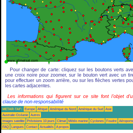
Pour changer de carte: cliquez sur les boutons verts av
une croix noire pour zoomer, sur le bouton vert avec un tir
pour effectuer un zoom arrière, ou sur les flèches vertes po
les cartes adjacentes.
Les informations qui figurent sur ce site font l'objet d'
clause de non-responsabilité
METAR-TAF:
Europe
Afrique
Amérique du Nord
Amérique du Sud
Asie
Australie-Océanie
Autres
Images satellite
Prévisions 10 jours
Climat
Météo marine
Cyclones
Foudre
Aéroport
FAQ
Langues
Contact
Actualités
A propos