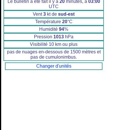
Le bulletin a été fait il y a
20
minutes, à
03:00
UTC
Vent
3
kt de
sud-est
Température
20
°C
Humidité
94
%
Pression
1013
hPa
Visibilité 10 km ou plus
pas de nuages en-dessous de 1500 mètres et
pas de cumulonimbus.
Changer d'unités