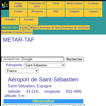
Images
Prévisions 10
Climat
Météo marine
Cyclones
satellite
jours
Foudre
Aéroports
FAQ
Langues
Contact
Actualités
A propos
METAR-TAF:
Europe
Afrique
Amérique du Nord
Amérique du Sud
Asie
Australie-Océanie
Autres
METAR-TAF
Aéroports :
Aéroport de Saint-Sébastien
Saint-Sébastien, Espagne
latitude: 43-21N, longitude: 001-48W,
altitude: 5 m
Observation