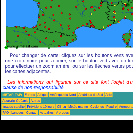
Pour changer de carte: cliquez sur les boutons verts av
une croix noire pour zoomer, sur le bouton vert avec un tir
pour effectuer un zoom arrière, ou sur les flèches vertes po
les cartes adjacentes.
Les informations qui figurent sur ce site font l'objet d'
clause de non-responsabilité
METAR-TAF:
Europe
Afrique
Amérique du Nord
Amérique du Sud
Asie
Australie-Océanie
Autres
Images satellite
Prévisions 10 jours
Climat
Météo marine
Cyclones
Foudre
Aéroport
FAQ
Langues
Contact
Actualités
A propos