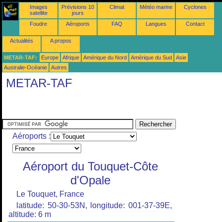
Images
Prévisions 10
Climat
Météo marine
Cyclones
satellite
jours
Foudre
Aéroports
FAQ
Langues
Contact
Actualités
A propos
METAR-TAF:
Europe
Afrique
Amérique du Nord
Amérique du Sud
Asie
Australie-Océanie
Autres
METAR-TAF
Aéroports :
Aéroport du Touquet-Côte
d'Opale
Le Touquet, France
latitude: 50-30-53N, longitude: 001-37-39E,
altitude: 6 m