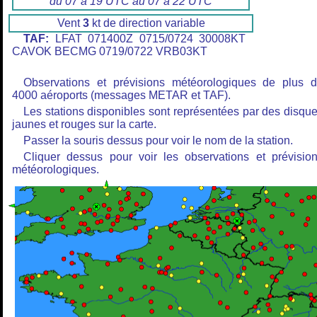
du 07 à 19 UTC au 07 à 22 UTC
Vent
3
kt de direction variable
TAF:
LFAT 071400Z 0715/0724 30008KT
CAVOK BECMG 0719/0722 VRB03KT
Observations et prévisions météorologiques de plus 
4000 aéroports (messages METAR et TAF).
Les stations disponibles sont représentées par des disqu
jaunes et rouges sur la carte.
Passer la souris dessus pour voir le nom de la station.
Cliquer dessus pour voir les observations et prévisio
météorologiques.