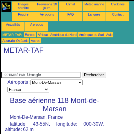
Images
Prévisions 10
Climat
Météo marine
Cyclones
satellite
jours
Foudre
Aéroports
FAQ
Langues
Contact
Actualités
A propos
METAR-TAF:
Europe
Afrique
Amérique du Nord
Amérique du Sud
Asie
Australie-Océanie
Autres
METAR-TAF
Aéroports :
Base aérienne 118 Mont-de-
Marsan
Mont-De-Marsan, France
latitude: 43-55N, longitude: 000-30W,
altitude: 62 m