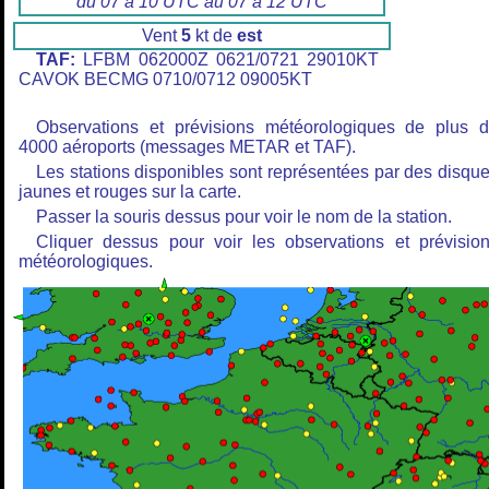
du 07 à 10 UTC au 07 à 12 UTC
Vent
5
kt de
est
TAF:
LFBM 062000Z 0621/0721 29010KT
CAVOK BECMG 0710/0712 09005KT
Observations et prévisions météorologiques de plus 
4000 aéroports (messages METAR et TAF).
Les stations disponibles sont représentées par des disqu
jaunes et rouges sur la carte.
Passer la souris dessus pour voir le nom de la station.
Cliquer dessus pour voir les observations et prévisio
météorologiques.