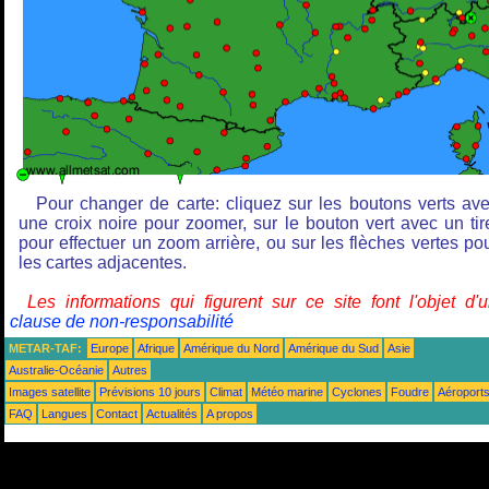
Pour changer de carte: cliquez sur les boutons verts av
une croix noire pour zoomer, sur le bouton vert avec un tir
pour effectuer un zoom arrière, ou sur les flèches vertes po
les cartes adjacentes.
Les informations qui figurent sur ce site font l'objet d'
clause de non-responsabilité
METAR-TAF:
Europe
Afrique
Amérique du Nord
Amérique du Sud
Asie
Australie-Océanie
Autres
Images satellite
Prévisions 10 jours
Climat
Météo marine
Cyclones
Foudre
Aéroport
FAQ
Langues
Contact
Actualités
A propos