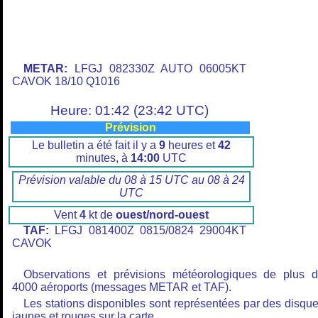
METAR:
LFGJ 082330Z AUTO 06005KT
CAVOK 18/10 Q1016
Heure: 01:42 (23:42 UTC)
Prévision
Le bulletin a été fait il y a
9
heures et
42
minutes, à
14:00
UTC
Prévision valable du 08 à 15 UTC au 08 à 24
UTC
Vent
4
kt de
ouest/nord-ouest
TAF:
LFGJ 081400Z 0815/0824 29004KT
CAVOK
Observations et prévisions météorologiques de plus 
4000 aéroports (messages METAR et TAF).
Les stations disponibles sont représentées par des disqu
jaunes et rouges sur la carte.