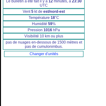
Le bulletin a été fait il y a
12
minutes, à
23:30
UTC
Vent
5
kt de
est/nord-est
Température
18
°C
Humidité
59
%
Pression
1016
hPa
Visibilité 10 km ou plus
pas de nuages en-dessous de 1500 mètres et
pas de cumulonimbus.
Changer d'unités