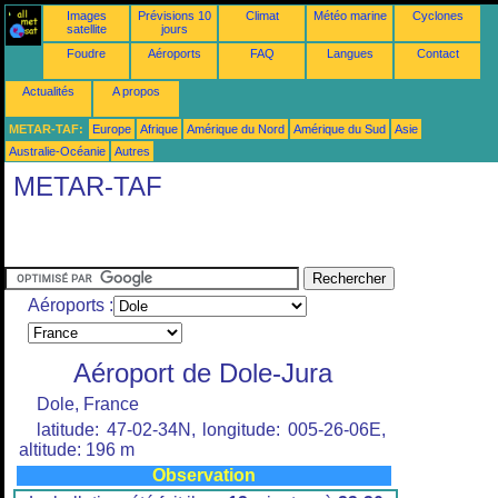
Images
Prévisions 10
Climat
Météo marine
Cyclones
satellite
jours
Foudre
Aéroports
FAQ
Langues
Contact
Actualités
A propos
METAR-TAF:
Europe
Afrique
Amérique du Nord
Amérique du Sud
Asie
Australie-Océanie
Autres
METAR-TAF
Aéroports :
Aéroport de Dole-Jura
Dole, France
latitude: 47-02-34N, longitude: 005-26-06E,
altitude: 196 m
Observation