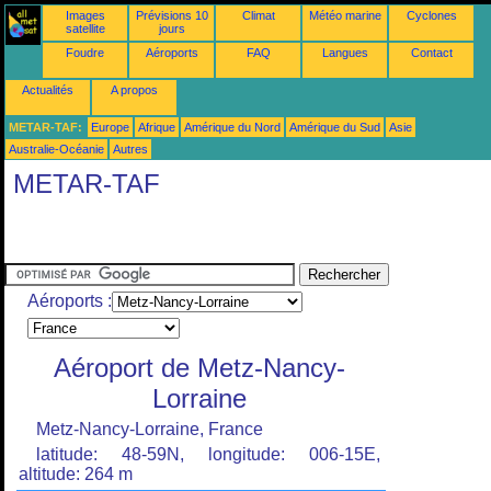
Images
Prévisions 10
Climat
Météo marine
Cyclones
satellite
jours
Foudre
Aéroports
FAQ
Langues
Contact
Actualités
A propos
METAR-TAF:
Europe
Afrique
Amérique du Nord
Amérique du Sud
Asie
Australie-Océanie
Autres
METAR-TAF
Aéroports :
Aéroport de Metz-Nancy-
Lorraine
Metz-Nancy-Lorraine, France
latitude: 48-59N, longitude: 006-15E,
altitude: 264 m