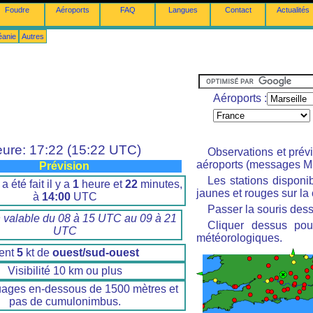
Foudre
Aéroports
FAQ
Langues
Contact
Actualités
éanie
Autres
Aéroports :
ure: 17:22 (15:22 UTC)
Observations et prév
aéroports (messages M
Prévision
Les stations disponi
a été fait il y a
1
heure et
22
minutes,
jaunes et rouges sur la 
à
14:00
UTC
Passer la souris dess
n valable du 08 à 15 UTC au 09 à 21
Cliquer dessus pour
UTC
météorologiques.
ent
5
kt de
ouest/sud-ouest
Visibilité 10 km ou plus
uages en-dessous de 1500 mètres et
pas de cumulonimbus.