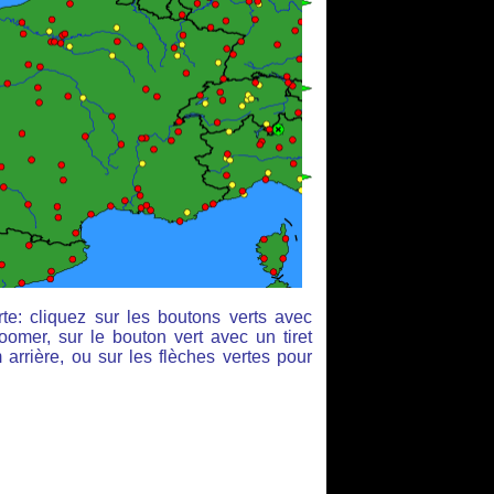
te: cliquez sur les boutons verts avec
oomer, sur le bouton vert avec un tiret
arrière, ou sur les flèches vertes pour