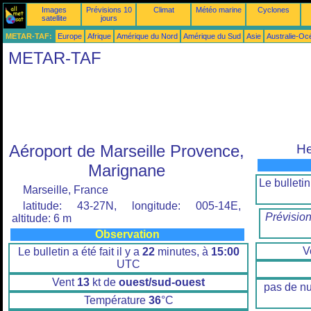
Images
Prévisions 10
Climat
Météo marine
Cyclones
satellite
jours
METAR-TAF:
Europe
Afrique
Amérique du Nord
Amérique du Sud
Asie
Australie-Oc
METAR-TAF
Aéroport de Marseille Provence,
He
Marignane
Le bulletin 
Marseille, France
latitude: 43-27N, longitude: 005-14E,
Prévisio
altitude: 6 m
Observation
V
Le bulletin a été fait il y a
22
minutes, à
15:00
UTC
Vent
13
kt de
ouest/sud-ouest
pas de n
Température
36
°C