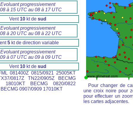
Evoluant progressivement
 08 à 15 UTC au 08 à 17 UTC
Vent
10
kt de
sud
Evoluant progressivement
 08 à 20 UTC au 08 à 22 UTC
ent
5
kt de direction variable
Evoluant progressivement
 09 à 07 UTC au 09 à 09 UTC
Vent
10
kt de
sud
ML 081400Z 0815/0921 25005KT
X37/0817Z TN22/0905Z BECMG
17 18010KT BECMG 0820/0822
Pour changer de car
BECMG 0907/0909 17010KT
une croix noire pour z
pour effectuer un zoom 
les cartes adjacentes.