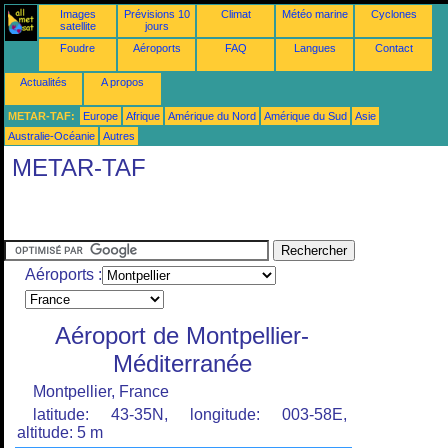
Images
Prévisions 10
Climat
Météo marine
Cyclones
satellite
jours
Foudre
Aéroports
FAQ
Langues
Contact
Actualités
A propos
METAR-TAF:
Europe
Afrique
Amérique du Nord
Amérique du Sud
Asie
Australie-Océanie
Autres
METAR-TAF
Aéroports :
Aéroport de Montpellier-
Méditerranée
Montpellier, France
latitude: 43-35N, longitude: 003-58E,
altitude: 5 m