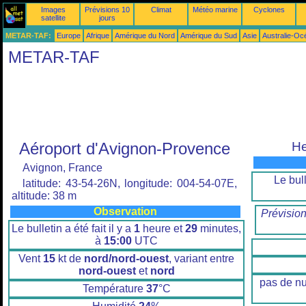
Images
Prévisions 10
Climat
Météo marine
Cyclones
satellite
jours
METAR-TAF:
Europe
Afrique
Amérique du Nord
Amérique du Sud
Asie
Australie-Oc
METAR-TAF
Aéroport d'Avignon-Provence
He
Avignon, France
Le bull
latitude: 43-54-26N, longitude: 004-54-07E,
altitude: 38 m
Observation
Prévisio
Le bulletin a été fait il y a
1
heure et
29
minutes,
à
15:00
UTC
Vent
15
kt de
nord/nord-ouest
, variant entre
nord-ouest
et
nord
pas de n
Température
37
°C