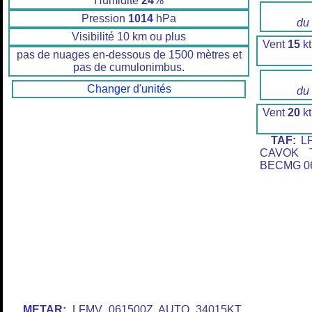
Humidité
24
%
Pression
1014
hPa
du
Visibilité 10 km ou plus
Vent
15
kt
pas de nuages en-dessous de 1500 mètres et
pas de cumulonimbus.
Changer d'unités
du
Vent
20
kt
TAF:
LF
CAVOK T
BECMG 06
METAR:
LFMV 061500Z AUTO 34015KT