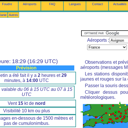
Foudre
Aéroports
FAQ
Langues
Contact
Actualités
éanie
Autres
Aéroports :
ure: 18:29 (16:29 UTC)
Observations et prév
aéroports (messages M
Prévision
Les stations disponi
etin a été fait il y a
2
heures et
29
jaunes et rouges sur la 
minutes, à
14:00
UTC
Passer la souris dess
n valable du 06 à 15 UTC au 07 à 15
Cliquer dessus pour
UTC
météorologiques.
Vent
15
kt de
nord
Visibilité 10 km ou plus
uages en-dessous de 1500 mètres et
pas de cumulonimbus.