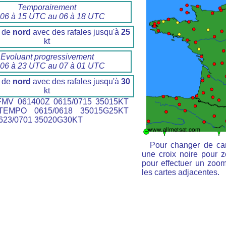
Temporairement
 06 à 15 UTC au 06 à 18 UTC
 de
nord
avec des rafales jusqu'à
25
kt
Evoluant progressivement
 06 à 23 UTC au 07 à 01 UTC
 de
nord
avec des rafales jusqu'à
30
kt
MV 061400Z 0615/0715 35015KT
EMPO 0615/0618 35015G25KT
23/0701 35020G30KT
Pour changer de car
une croix noire pour z
pour effectuer un zoom 
les cartes adjacentes.