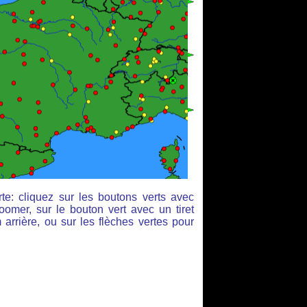
te: cliquez sur les boutons verts avec
oomer, sur le bouton vert avec un tiret
arrière, ou sur les flèches vertes pour