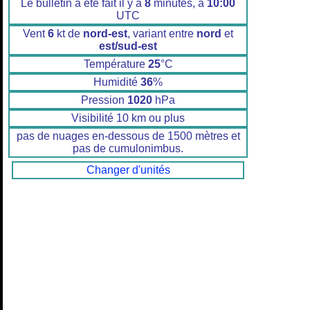
Le bulletin a été fait il y a
8
minutes, à
10:00
UTC
Vent
6
kt de
nord-est
, variant entre
nord
et
est/sud-est
Température
25
°C
Humidité
36
%
Pression
1020
hPa
Visibilité 10 km ou plus
pas de nuages en-dessous de 1500 mètres et
pas de cumulonimbus.
Changer d'unités