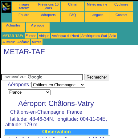
Images
Prévisions 10
Climat
Météo marine
Cyclones
satellite
jours
Foudre
Aéroports
FAQ
Langues
Contact
Actualités
A propos
METAR-TAF:
Europe
Afrique
Amérique du Nord
Amérique du Sud
Asie
Australie-Océanie
Autres
METAR-TAF
Aéroports :
Aéroport Châlons-Vatry
Châlons-en-Champagne, France
latitude: 48-46-34N, longitude: 004-11-04E,
altitude: 179 m
Observation