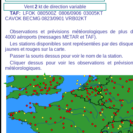
Vent
2
kt de direction variable
TAF:
LFOK 080500Z 0806/0906 03005KT
CAVOK BECMG 0823/0901 VRB02KT
Observations et prévisions météorologiques de plus 
4000 aéroports (messages METAR et TAF).
Les stations disponibles sont représentées par des disqu
jaunes et rouges sur la carte.
Passer la souris dessus pour voir le nom de la station.
Cliquer dessus pour voir les observations et prévisio
météorologiques.