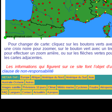
Pour changer de carte: cliquez sur les boutons verts av
une croix noire pour zoomer, sur le bouton vert avec un tir
pour effectuer un zoom arrière, ou sur les flèches vertes po
les cartes adjacentes.
Les informations qui figurent sur ce site font l'objet d'
clause de non-responsabilité
METAR-TAF:
Europe
Afrique
Amérique du Nord
Amérique du Sud
Asie
Australie-Océanie
Autres
Images satellite
Prévisions 10 jours
Climat
Météo marine
Cyclones
Foudre
Aéroport
FAQ
Langues
Contact
Actualités
A propos